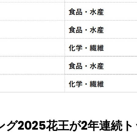
グ2025花王が2年連続ト