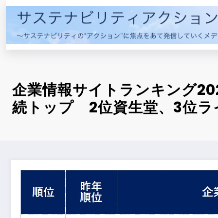
コ
ン
テ
ン
ツ
へ
ス
企業情報サイトランキング20
キ
続トップ 2位資生堂、3位ラ
ッ
プ