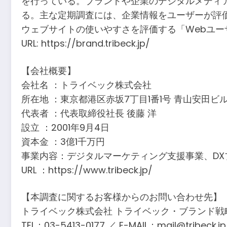
を行っている。ブランドや企業のデジタルメディ
る。主な定期調査には、企業情報をユーザーが評価
ウェブサイトの使いやすさを評価する「Webユー
URL: https://brand.tribeck.jp/
【会社概要】
会社名 ：トライベック株式会社
所在地 ：東京都港区赤坂7丁目1番1号 青山安田ビ
代表者 ：代表取締役社長 後藤 洋
設立 ：2001年9月4日
資本金 ：3億1千万円
事業内容：デジタルマーケティング支援事業、D
URL ：https://www.tribeck.jp/
【本調査に関するお客様からのお問い合わせ先】
トライベック株式会社 トライベック・ブランド戦
TEL：03-5413-0177 ／ E-MAIL：mail@tribeck.jp