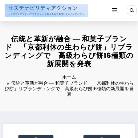
コ
ン
テ
ン
ツ
へ
伝統と革新が融合 ― 和菓子ブラン
ス
キ
ド 「京都利休の生わらび餅」リブラ
ッ
ンディングで 高級わらび餅16種類の
プ
新展開を発表
ホーム
伝統と革新が融合 ― 和菓子ブランド 「京都利休の生わら
び餅」リブランディングで 高級わらび餅16種類の新展開を発
表