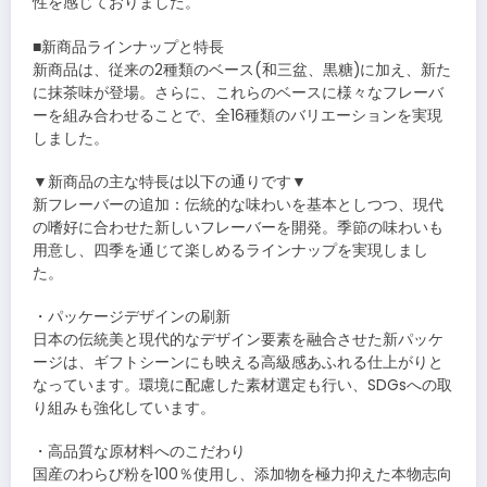
性を感じておりました。
■新商品ラインナップと特長
新商品は、従来の2種類のベース(和三盆、黒糖)に加え、新た
に抹茶味が登場。さらに、これらのベースに様々なフレーバ
ーを組み合わせることで、全16種類のバリエーションを実現
しました。
▼新商品の主な特長は以下の通りです▼
新フレーバーの追加：伝統的な味わいを基本としつつ、現代
の嗜好に合わせた新しいフレーバーを開発。季節の味わいも
用意し、四季を通じて楽しめるラインナップを実現しまし
た。
・パッケージデザインの刷新
日本の伝統美と現代的なデザイン要素を融合させた新パッケ
ージは、ギフトシーンにも映える高級感あふれる仕上がりと
なっています。環境に配慮した素材選定も行い、SDGsへの取
り組みも強化しています。
・高品質な原材料へのこだわり
国産のわらび粉を100％使用し、添加物を極力抑えた本物志向