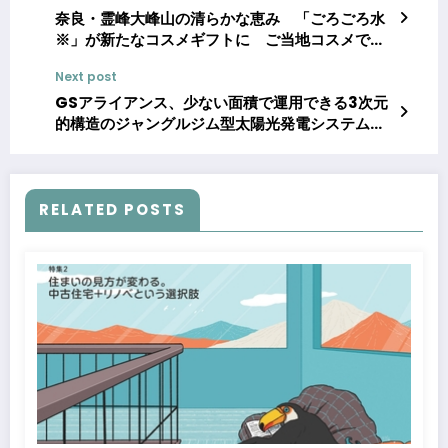
奈良・霊峰大峰山の清らかな恵み 「ごろごろ水
※」が新たなコスメギフトに ご当地コスメで地
域を潤す、天川村限定販売のSDGsギフトが誕
Next post
生 ～ クスっと笑えるクリスマスギフトや冬の贈
り物にも ～
GSアライアンス、少ない面積で運用できる3次元
的構造のジャングルジム型太陽光発電システムを
考案 森林伐採の抑制を目指す
RELATED POSTS