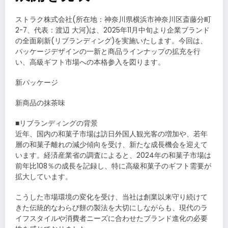
ストラク株式会社(所在地：神奈川県横浜市神奈川区斎藤分町
2-7、代表：渡辺 大河)は、2025年11月中旬より企業ブランド
の全面刷新(リブランディング)を実施いたします。今回は、
パッケージデザインの一新と商品ラインナップの拡充を行
い、高級ギフト市場への本格参入を図ります。
新パッケージ
新商品の抹茶味
■リブランディングの背景
近年、国内の和菓子市場は訪日外国人観光客の増加や、若年
層の和菓子離れの減少傾向を受け、新たな成長機会を迎えて
います。経済産業省の調査によると、2024年の和菓子市場は
前年比108％の成長を記録し、特に高級和菓子のギフト需要が
拡大しています。
こうした市場環境の変化を受け、当社は創業以来守り続けて
きた伝統的なわらび餅の製法を大切にしながらも、現代のラ
イフスタイルや消費者ニーズに合わせたブランド進化の必要