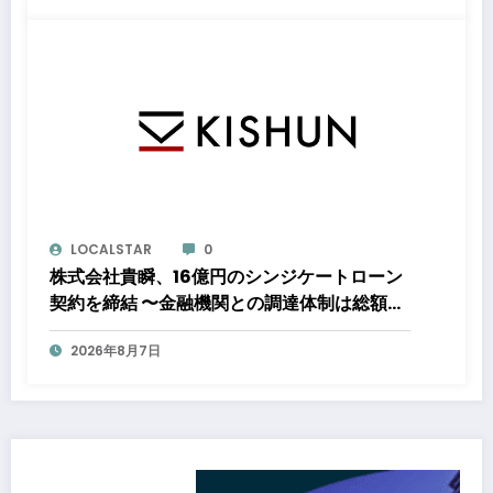
電力の使用を開始します
LOCALSTAR
0
株式会社貴瞬、16億円のシンジケートローン
契約を締結 〜金融機関との調達体制は総額約
80億円規模へ。DX・海外展開をはじめとし
2026年8月7日
た成長投資を加速～