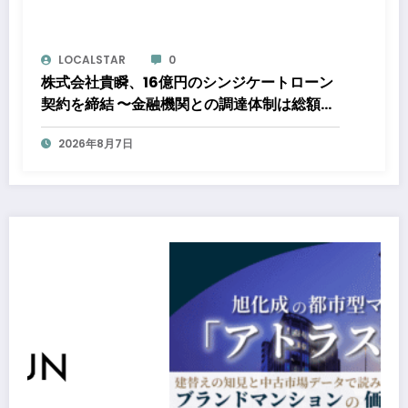
LOCALSTAR
0
株式会社貴瞬、16億円のシンジケートローン
契約を締結 〜金融機関との調達体制は総額約
80億円規模へ。DX・海外展開をはじめとし
2026年8月7日
た成長投資を加速～