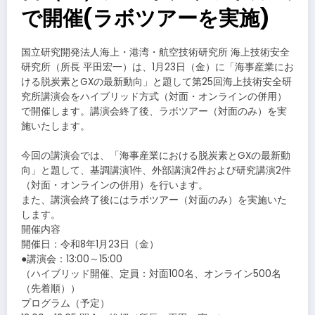
で開催(ラボツアーを実施)
国立研究開発法人海上・港湾・航空技術研究所 海上技術安全
研究所（所長 平田宏一）は、1月23日（金）に「海事産業にお
ける脱炭素とGXの最新動向」と題して第25回海上技術安全研
究所講演会をハイブリッド方式（対面・オンラインの併用）
で開催します。講演会終了後、ラボツアー（対面のみ）を実
施いたします。
今回の講演会では、「海事産業における脱炭素とGXの最新動
向」と題して、基調講演1件、外部講演2件および研究講演2件
（対面・オンラインの併用）を行います。
また、講演会終了後にはラボツアー（対面のみ）を実施いた
します。
開催内容
開催日：令和8年1月23日（金）
●講演会：13:00～15:00
（ハイブリッド開催、定員：対面100名、オンライン500名
（先着順））
プログラム（予定）