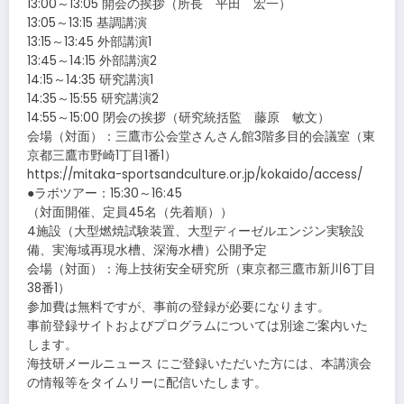
13:00～13:05 開会の挨拶（所長 平田 宏一）
13:05～13:15 基調講演
13:15～13:45 外部講演1
13:45～14:15 外部講演2
14:15～14:35 研究講演1
14:35～15:55 研究講演2
14:55～15:00 閉会の挨拶（研究統括監 藤原 敏文）
会場（対面）：三鷹市公会堂さんさん館3階多目的会議室（東
京都三鷹市野崎1丁目1番1）
https://mitaka-sportsandculture.or.jp/kokaido/access/
●ラボツアー：15:30～16:45
（対面開催、定員45名（先着順））
4施設（大型燃焼試験装置、大型ディーゼルエンジン実験設
備、実海域再現水槽、深海水槽）公開予定
会場（対面）：海上技術安全研究所（東京都三鷹市新川6丁目
38番1）
参加費は無料ですが、事前の登録が必要になります。
事前登録サイトおよびプログラムについては別途ご案内いた
します。
海技研メールニュース にご登録いただいた方には、本講演会
の情報等をタイムリーに配信いたします。