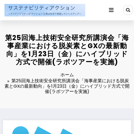
コ
ン
テ
ン
ツ
へ
第25回海上技術安全研究所講演会「海
ス
キ
事産業における脱炭素とGXの最新動
ッ
向」を1月23日（金）にハイブリッド
プ
方式で開催(ラボツアーを実施)
ホーム
第25回海上技術安全研究所講演会「海事産業における脱炭
素とGXの最新動向」を1月23日（金）にハイブリッド方式で開
催(ラボツアーを実施)