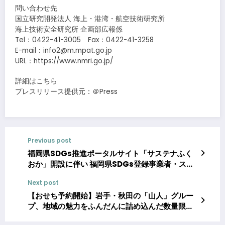
問い合わせ先
国立研究開発法人 海上・港湾・航空技術研究所
海上技術安全研究所 企画部広報係
Tel：0422-41-3005 Fax：0422-41-3258
E-mail：info2@m.mpat.go.jp
URL：https://www.nmri.go.jp/
詳細はこちら
プレスリリース提供元：＠Press
Previous post
福岡県SDGs推進ポータルサイト「サステナふく
おか」開設に伴い 福岡県SDGs登録事業者・スパ
イアソリューション株式会社が「SDGs×集客」活
Next post
用支援を強化
【おせち予約開始】岩手・秋田の「山人」グルー
プ、地域の魅力をふんだんに詰め込んだ数量限定
おせち一段重、二段重の予約受付開始