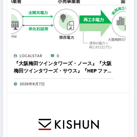
LOCALSTAR
0
『大阪梅田ツインタワーズ・ノース』『大阪
梅田ツインタワーズ・サウス』『HEP ファイ
ブ』において8月下旬から「オフサイト型コ
2026年8月7日
ーポレートPPA」による再生可能エネルギー
電力の使用を開始します