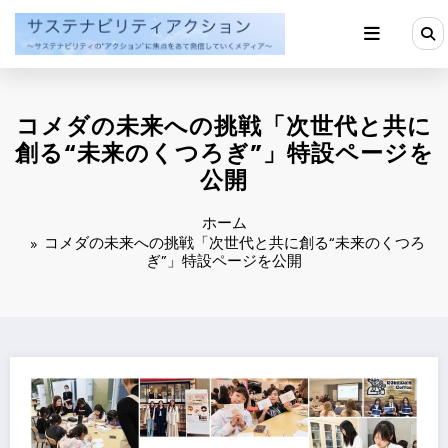
コ
ン
テ
ン
ツ
へ
コメダの未来への挑戦「次世代と共に
ス
キ
創る“未来のくつろぎ”」特設ページを
ッ
公開
プ
ホーム
コメダの未来への挑戦「次世代と共に創る“未来のくつろ
ぎ”」特設ページを公開