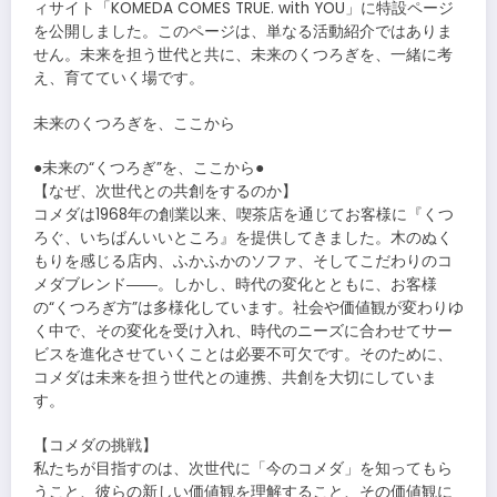
ィサイト「KOMEDA COMES TRUE. with YOU」に特設ページ
を公開しました。このページは、単なる活動紹介ではありま
せん。未来を担う世代と共に、未来のくつろぎを、一緒に考
え、育てていく場です。
未来のくつろぎを、ここから
●未来の“くつろぎ”を、ここから●
【なぜ、次世代との共創をするのか】
コメダは1968年の創業以来、喫茶店を通じてお客様に『くつ
ろぐ、いちばんいいところ』を提供してきました。木のぬく
もりを感じる店内、ふかふかのソファ、そしてこだわりのコ
メダブレンド――。しかし、時代の変化とともに、お客様
の“くつろぎ方”は多様化しています。社会や価値観が変わりゆ
く中で、その変化を受け入れ、時代のニーズに合わせてサー
ビスを進化させていくことは必要不可欠です。そのために、
コメダは未来を担う世代との連携、共創を大切にしていま
す。
【コメダの挑戦】
私たちが目指すのは、次世代に「今のコメダ」を知ってもら
うこと、彼らの新しい価値観を理解すること、その価値観に