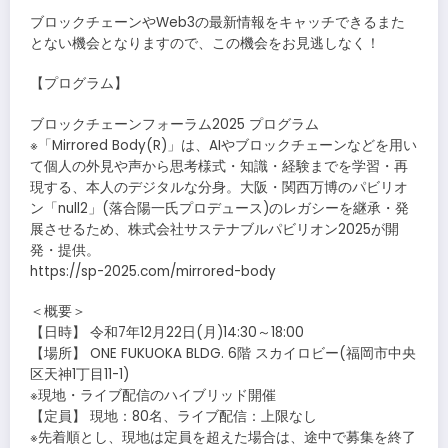
ブロックチェーンやWeb3の最新情報をキャッチできるまた
とない機会となりますので、この機会をお見逃しなく！
【プログラム】
ブロックチェーンフォーラム2025 プログラム
※「Mirrored Body(R)」は、AIやブロックチェーンなどを用い
て個人の外見や声から思考様式・知識・経験までを学習・再
現する、本人のデジタルな分身。大阪・関西万博のパビリオ
ン「null2」(落合陽一氏プロデュース)のレガシーを継承・発
展させるため、株式会社サステナブルパビリオン2025が開
発・提供。
https://sp-2025.com/mirrored-body
＜概要＞
【日時】 令和7年12月22日(月)14:30～18:00
【場所】 ONE FUKUOKA BLDG. 6階 スカイロビー(福岡市中央
区天神1丁目11-1)
※現地・ライブ配信のハイブリッド開催
【定員】 現地：80名、ライブ配信：上限なし
※先着順とし、現地は定員を超えた場合は、途中で募集を終了