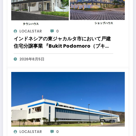
LOCALSTAR
0
インドネシアの東ジャカルタ市において戸建
住宅分譲事業 『Bukit Podomoro（ブキッ
ト ポドモロ）』に参画しますタウンハウスと
2026年8月5日
ショップハウスを合わせた総戸数432戸のプ
ロジェクト
LOCALSTAR
0