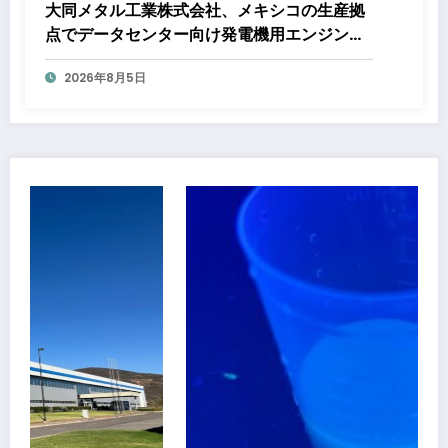
大同メタル工業株式会社、メキシコの生産拠
点でデータセンター向け発電機用エンジン軸
受の生産能力増強投資を決定 ～北米顧客と
2026年8月5日
の生産コミットメント契約締結に基づく40億
円規模の新工場建設～