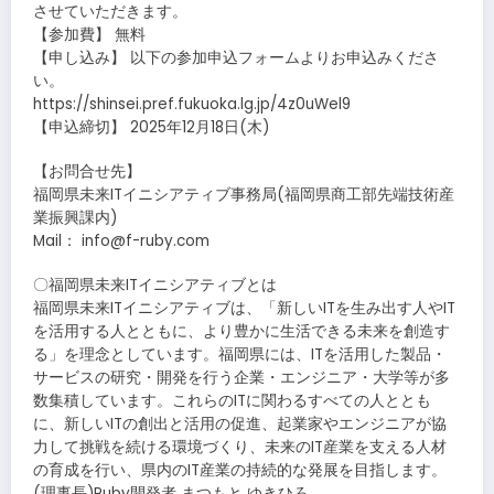
させていただきます。
【参加費】 無料
【申し込み】 以下の参加申込フォームよりお申込みくださ
い。
https://shinsei.pref.fukuoka.lg.jp/4z0uWel9
【申込締切】 2025年12月18日(木)
【お問合せ先】
福岡県未来ITイニシアティブ事務局(福岡県商工部先端技術産
業振興課内)
Mail： info@f-ruby.com
〇福岡県未来ITイニシアティブとは
福岡県未来ITイニシアティブは、「新しいITを生み出す人やIT
を活用する人とともに、より豊かに生活できる未来を創造す
る」を理念としています。福岡県には、ITを活用した製品・
サービスの研究・開発を行う企業・エンジニア・大学等が多
数集積しています。これらのITに関わるすべての人ととも
に、新しいITの創出と活用の促進、起業家やエンジニアが協
力して挑戦を続ける環境づくり、未来のIT産業を支える人材
の育成を行い、県内のIT産業の持続的な発展を目指します。
(理事長)Ruby開発者 まつもと ゆきひろ