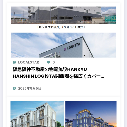
LOCALSTAR
0
阪急阪神不動産の物流施設HANKYU
HANSHIN LOGiSTA関西圏を幅広くカバーで
きる好立地に新たな物流施設が誕生「ロジス
2026年8月5日
タ北伊丹」と「ロジスタ京都伏見」が竣工し
ました