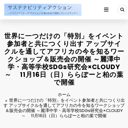
コ
ン
テ
ン
ツ
へ
世界に一つだけの「特別」をイベント
ス
キ
参加者と共につくり出す アップサイ
ッ
クルを通してアフリカの今を知るワー
プ
クショップ＆販売会の開催 ～麗澤中
学・高等学校SDGs研究会×CLOUDY
～ 11月16日（日）ららぽーと柏の葉
で開催
ホーム
世界に一つだけの「特別」をイベント参加者と共につくり出
す アップサイクルを通してアフリカの今を知るワークショップ
＆販売会の開催 ～麗澤中学・高等学校SDGs研究会×CLOUDY
～ 11月16日（日）ららぽーと柏の葉で開催