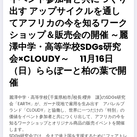
出す アップサイクルを通し
てアフリカの今を知るワーク
ショップ＆販売会の開催 ～麗
澤中学・高等学校SDGs研究
会×CLOUDY～ 11月16日
（日）ららぽーと柏の葉で開
催
麗澤中学・高等学校(千葉県柏市/校長:櫻井 讓)のSDGs研究
会「EARTH」が、ガーナ現地で雇用を生み出す アパレルブ
ランド「CLOUDY」と協働し、世界に一つだけの「特別」の
価値をイベント参加者と共につくり出して、アフリカの今を
知るワークショップとオリジナル商品の販売イベントを開催
します。
SDGs研究会では、今まで途上国を支援するためにフェアトレ