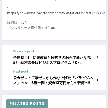
:
https://newscast.jp/attachments/VYhJ0tMMun5fFfGRu6BS.pd
詳細はこちら
プレスリリース提供元：＠Press
Previous post
全国初※1！幼児教育と経営学の融合で新たな挑
戦 幼稚園長版ビジネスプログラム「K-
Innovationプロジェクト」始動
Next post
公金ゼロ・工場ゼロから作り上げた『パラビジネ
ス』の今 6畳一間・資金13万円からの苦節の5年
障害福祉にファブレス経営を導入し、社会還元額
500万円に到達
RELATED POSTS