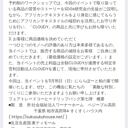
予約制のワークショップでは、今回のイベントで取り扱って
いる商品の背景やストーリーをSDGs研究会の生徒がご説明し
ながら、アフリカンテキスタイルをより身近に感じてもらう
ためにアフリカンテキスタイルの端切れを活用したお守り作
りを行い、「CLOUDY」の商品と共に学びもお持ち帰りいた
だけます。
3. お客様に商品価格を決めていただく
一つひとつのモノへの評価のあり方は本来多様であるもの。
当イベントでは、販売する商品の値段をお客様 ご自身に決
めていただきます。（最低価格の設定がございます。）ま
た、当イベントの売上利益は全額CLOUDYが連携する特定非
営利活動法人CLOUDYを通じて、現地に寄付させていただき
ます。
今回は、当イベントを11月16日（日）にららぽーと柏の葉で開
催いたします。ぜひ、この機会に私たちの 「素敵な特別」
づくりにご参加いただきますようお願い申し上げます。
フェアトレードコーヒードリップバッグ第七弾 概要
■製 造 所:社会福祉法人ワーナーホーム ペジーブル高田
千葉県 柏市高田184 すくすくハウス内
( https://sukusukuhouse.net/ )
■生豆生産国:東ティモール