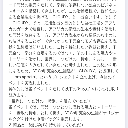
ード商品の販売を通じて、部費に依存しない独自のビジネス
スキームを構築してきましたが、この活動過程で、親和性の
ある企業理念を掲げる「CLOUDY」と 出会います。そして
「CLOUDY」では、雇用創出を目的とした自社工場をアフリ
カのガーナで運営し、アフリカの伝統の生地や素材を使用し
た商品を展開する一方、アフリカ現地からお客様のお手元に
お届けすることが できなかった不完全なモノも存在する現
状を生徒達は知りました。これを解決したい課題と捉え、不
完全な 部分を否定するのではなく、その中にある魅力やス
トーリーを活かし、世界に一つだけの「特別」を共に 新
しい価値をうみだしていきたいと考えました。この想いを形
にするため、SDGs研究会の生徒達が「CLOUDY」と協働して
「I am special」というプロジェクトを立ち上げ、今回のイ
ベントを実現しました。
具体的には当イベントを通じて以下の3つのチャレンジに取り
組みます。
1. 世界に一つだけの「特別」を選んでいただく
当イベントでは、商品一つひとつに溢れる魅力とストーリー
を「素敵な特別」として捉え、SDGs研究会の生徒がオリジナ
ルタグを付けた巾着バッグを販売します。
2. 商品と一緒に学びを持ち帰っていただく