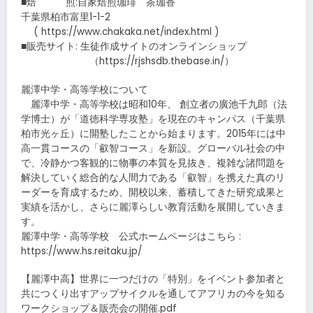
■焙 煎:自家焙煎珈琲 茶珈香
千葉県柏市富里1-1-2
( https://www.chakaka.net/index.html )
■販売サイト: 生徒作成サイトのオンラインショップ
（https://rjshsdb.thebase.in/）
麗澤中学・高等学校について
麗澤中学・高等学校は昭和10年、 創立者の廣池千九郎（法
学博士）が「道徳科学専攻塾」を現在のキャンパス（千葉県
柏市光ヶ丘）に開塾したことから始まります。2015年には中
高一貫コースの「叡智コース」を新設。グローバル社会の中
で、冷静かつ客観的に物事の本質を見抜き、複雑な諸問題を
解決していく総合的な人間力である「叡智」を携えた真のリ
ーダーを育成するため、開校以来、蓄積してきた研究成果と
実績を活かし、さらに麗澤らしい教育活動を展開していきま
す。
麗澤中学・高等学校 公式ホームページはこちら :
https://www.hs.reitaku.jp/
【麗澤中高】世界に一つだけの「特別」をイベント参加者と
共につくり出すアップサイクルを通してアフリカの今を知る
ワークショップ＆販売会の開催.pdf