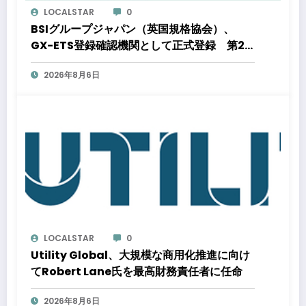
LOCALSTAR
0
BSIグループジャパン（英国規格協会）、
GX-ETS登録確認機関として正式登録 第2
フェーズ開始で制度対応が義務化、企業の対
2026年8月6日
応はどう変わるのか？ 法的拘束力をもつ
GX-ETSの実務ポイント解説セミナーのアー
カイブ動画を公開中
LOCALSTAR
0
Utility Global、大規模な商用化推進に向け
てRobert Lane氏を最高財務責任者に任命
2026年8月6日