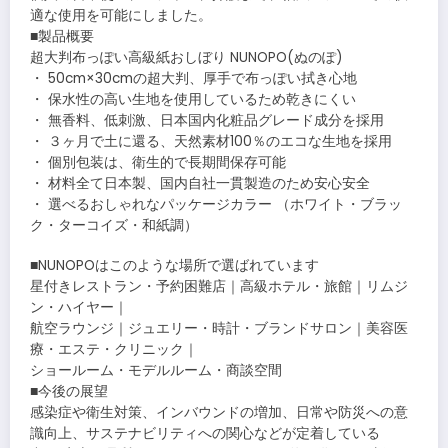
適な使用を可能にしました。
■製品概要
超大判布っぽい高級紙おしぼり NUNOPO(ぬのぽ)
・ 50cm×30cmの超大判、厚手で布っぽい拭き心地
・ 保水性の高い生地を使用しているため乾きにくい
・ 無香料、低刺激、日本国内化粧品グレード成分を採用
・ ３ヶ月で土に還る、天然素材100％のエコな生地を採用
・ 個別包装は、衛生的で長期間保存可能
・ 材料全て日本製、国内自社一貫製造のため安心安全
・ 選べるおしゃれなパッケージカラー （ホワイト・ブラッ
ク・ターコイズ・和紙調）
■NUNOPOはこのような場所で選ばれています
星付きレストラン・予約困難店｜高級ホテル・旅館｜リムジ
ン・ハイヤー｜
航空ラウンジ｜ジュエリー・時計・ブランドサロン｜美容医
療・エステ・クリニック｜
ショールーム・モデルルーム・商談空間
■今後の展望
感染症や衛生対策、インバウンドの増加、日常や防災への意
識向上、サステナビリティへの関心などが定着している