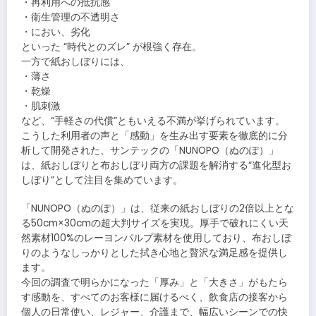
・再利用への抵抗感
・衛生管理の不透明さ
・におい、劣化
といった “時代とのズレ” が根強く存在。
一方で紙おしぼりには、
・薄さ
・乾燥
・肌刺激
など、“手軽さの代償”ともいえる不満が挙げられています。
こうした利用者の声と「感動」を生み出す要素を徹底的に分
析して開発された、サンテックの「NUNOPO（ぬのぽ）」
は、紙おしぼりと布おしぼり両方の課題を解消する“進化型お
しぼり”として注目を集めています。
「NUNOPO（ぬのぽ）」は、従来の紙おしぼりの2倍以上とな
る50cm×30cmの超大判サイズを実現。厚手で破れにくい天
然素材100%のレーヨンパルプ素材を使用しており、布おしぼ
りのようなしっかりとした拭き心地と贅沢な満足感を提供し
ます。
今回の調査で明らかになった「厚み」と「大きさ」がもたら
す感動を、すべてのお客様に届けるべく、飲食店の接客から
個人の日常使い、レジャー、介護まで、幅広いシーンでの快