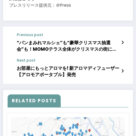
プレスリリース提供元：＠Press
Previous post
“パンまみれマルシェ”も“豪華クリスマス抽選
会”も！MOMOテラス全体がクリスマスの街に変
身 「MOMOまみれフェス～Christmas 2025
Next post
～」を11/21より開催
お部屋にもっとアロマを! 新アロマディフューザー
【アロモアポータブル】発売
RELATED POSTS