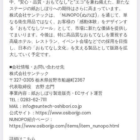
中、“安心・品質・おもてなし”と”エコ”を兼ね備えた、新たな
ステージの紙おしぼりへの期待はさらに高まっています。
株式会社サンテックは、「NUNOPO(ぬのぽ)」を通じて、単
なる衛生用品ではなく、お客様の「感動体験」をデザインす
る「おもてなしツール」として、市場に新たな価値を提供し
てまいります。今後は、特に高品質なおもてなしを重視する
高級ホテル、レストラン、イベント会場などでの採用を目指
し、日本の「おもてなし文化」を支える製品として販路を拡
大していく予定です。
■会社情報・お問い合わせ先
株式会社サンテック
〒327-0305 栃木県佐野市船越町2367
代表取締役 吉野 志門
事業内容：紙おしぼり製造販売・ECサイト運営
TEL：0283-62-7111
MAIL：info@suntech-oshibori.co.jp
公式サイト：https://www.osiborijp.com
NUNOPO紹介ページ：
https://www.osiborijp.com/items/item_nunopo.html
詳細はこちら