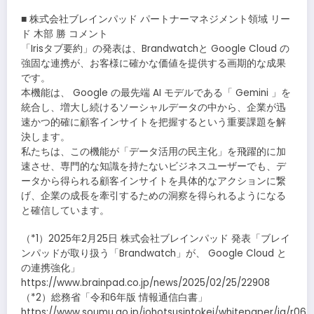
■ 株式会社ブレインパッド パートナーマネジメント領域 リー
ド 木部 勝 コメント
「Irisタブ要約」の発表は、Brandwatchと Google Cloud の
強固な連携が、お客様に確かな価値を提供する画期的な成果
です。
本機能は、 Google の最先端 AI モデルである「 Gemini 」を
統合し、増大し続けるソーシャルデータの中から、企業が迅
速かつ的確に顧客インサイトを把握するという重要課題を解
決します。
私たちは、この機能が「データ活用の民主化」を飛躍的に加
速させ、専門的な知識を持たないビジネスユーザーでも、デ
ータから得られる顧客インサイトを具体的なアクションに繋
げ、企業の成長を牽引するための洞察を得られるようになる
と確信しています。
（*1）2025年2月25日 株式会社ブレインパッド 発表「ブレイ
ンパッドが取り扱う「Brandwatch」が、 Google Cloud と
の連携強化」
https://www.brainpad.co.jp/news/2025/02/25/22908
（*2）総務省「令和6年版 情報通信白書」
https://www.soumu.go.jp/johotsusintokei/whitepaper/ja/r06/