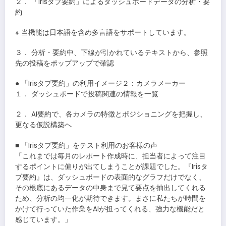
２． 「Irisタブ要約」によるダッシュボードデータの分析・要
約
※ 当機能は日本語を含め多言語をサポートしています。
３． 分析・要約中、下線が引かれているテキストから、参照
先の投稿をポップアップで確認
● 「Irisタブ要約」の利用イメージ２：カメラメーカー
１． ダッシュボードで投稿関連の情報を一覧
２． AI要約で、各カメラの特徴とポジショニングを把握し、
更なる仮説構築へ
■ 「Irisタブ要約」をテスト利用のお客様の声
「これまでは毎月のレポート作成時に、担当者によって注目
するポイントに偏りが出てしまうことが課題でした。『Irisタ
ブ要約』は、ダッシュボードの表面的なグラフだけでなく、
その根底にあるデータの中身まで見て要点を抽出してくれる
ため、分析の均一化が期待できます。まさに私たちが時間を
かけて行っていた作業をAIが担ってくれる、強力な機能だと
感じています。」