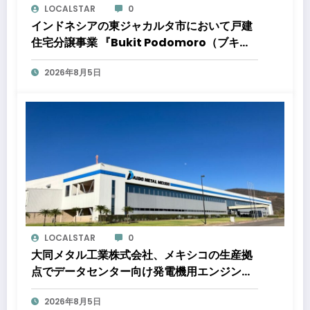
LOCALSTAR
0
インドネシアの東ジャカルタ市において戸建
住宅分譲事業 『Bukit Podomoro（ブキッ
ト ポドモロ）』に参画しますタウンハウスと
2026年8月5日
ショップハウスを合わせた総戸数432戸のプ
ロジェクト
LOCALSTAR
0
大同メタル工業株式会社、メキシコの生産拠
点でデータセンター向け発電機用エンジン軸
受の生産能力増強投資を決定 ～北米顧客と
2026年8月5日
の生産コミットメント契約締結に基づく40億