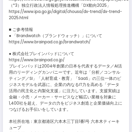
（*3）独立行政法人情報処理推進機構「DX動向2025」
https://www.ipa.go.jp/digital/chousa/dx-trend/dx-trend-
2025.html
■ ご参考情報
● 「Brandwatch（ブランドウォッチ）」について
https://www.brainpad.co.jp/brandwatch/
● 株式会社ブレインパッドについて
https://www.brainpad.co.jp/
ブレインパッドは2004年創業の日本を代表するデータ／AI活
用のリーディングカンパニーです。近年は「分析／コンサル
ティング／SI」「人材育成・教育」「SaaS」の三位一体のビ
ジネスモデルを武器に、企業の内なるIT力を高める「データ
活用の民主化と内製化支援」に注力しています。支援実績は
金融・小売・メーカー・サービスなど幅広い業種を対象に
1,400社を超え、データの力をビジネス創造と企業価値向上に
つなげるお手伝いをしています。
本社所在地：東京都港区六本木三丁目1番1号 六本木ティーキ
ューブ