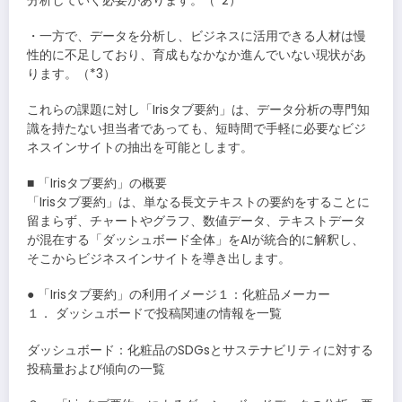
分析していく必要があります。（*2）
・一方で、データを分析し、ビジネスに活用できる人材は慢
性的に不足しており、育成もなかなか進んでいない現状があ
ります。（*3）
これらの課題に対し「Irisタブ要約」は、データ分析の専門知
識を持たない担当者であっても、短時間で手軽に必要なビジ
ネスインサイトの抽出を可能とします。
■ 「Irisタブ要約」の概要
「Irisタブ要約」は、単なる長文テキストの要約をすることに
留まらず、チャートやグラフ、数値データ、テキストデータ
が混在する「ダッシュボード全体」をAIが統合的に解釈し、
そこからビジネスインサイトを導き出します。
● 「Irisタブ要約」の利用イメージ１：化粧品メーカー
１． ダッシュボードで投稿関連の情報を一覧
ダッシュボード：化粧品のSDGsとサステナビリティに対する
投稿量および傾向の一覧