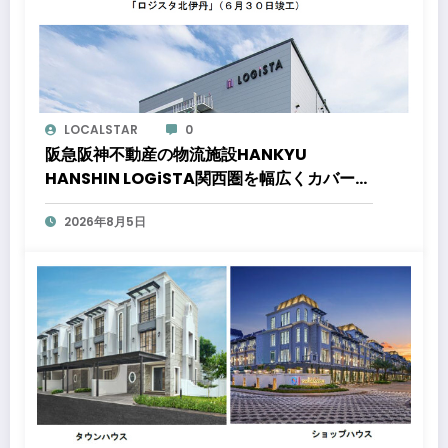
LOCALSTAR
0
阪急阪神不動産の物流施設HANKYU
HANSHIN LOGiSTA関西圏を幅広くカバーで
きる好立地に新たな物流施設が誕生「ロジス
2026年8月5日
タ北伊丹」と「ロジスタ京都伏見」が竣工し
ました