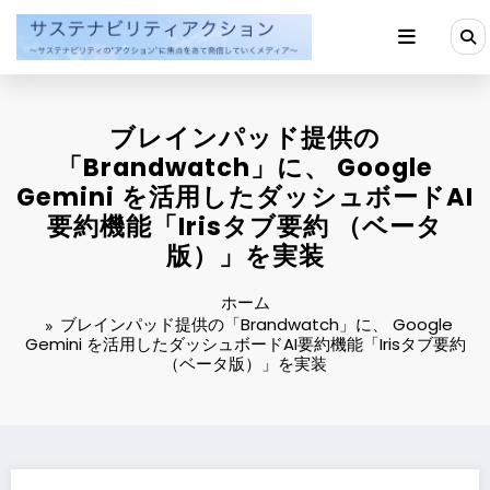
コ
ン
テ
ン
ツ
へ
ブレインパッド提供の
ス
キ
「Brandwatch」に、 Google
ッ
Gemini を活用したダッシュボードAI
プ
要約機能「Irisタブ要約 （ベータ
版）」を実装
ホーム
ブレインパッド提供の「Brandwatch」に、 Google
Gemini を活用したダッシュボードAI要約機能「Irisタブ要約
（ベータ版）」を実装