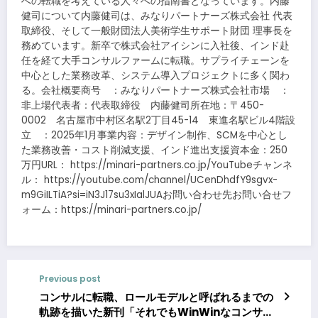
への転職を考えている人々への指南書となっています。内藤
健司について内藤健司は、みなりパートナーズ株式会社 代表
取締役、そして一般財団法人美術学生サポート財団 理事長を
務めています。新卒で株式会社アイシンに入社後、インド赴
任を経て大手コンサルファームに転職。サプライチェーンを
中心とした業務改革、システム導入プロジェクトに多く関わ
る。会社概要商号 ：みなりパートナーズ株式会社市場 ：
非上場代表者：代表取締役 内藤健司所在地：〒450-
0002 名古屋市中村区名駅2丁目45-14 東進名駅ビル4階設
立 ：2025年1月事業内容：デザイン制作、SCMを中心とし
た業務改善・コスト削減支援、インド進出支援資本金：250
万円URL： https://minari-partners.co.jp/YouTubeチャンネ
ル： https://youtube.com/channel/UCenDhdfY9sgvx-
m9GiILTiA?si=iN3J17su3xIalJUAお問い合わせ先お問い合せフ
ォーム：https://minari-partners.co.jp/
Previous post
コンサルに転職、ロールモデルと呼ばれるまでの
軌跡を描いた新刊「それでもWinWinなコンサル