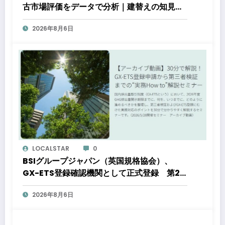
古市場評価をデータで分析｜建替えの知見、
都心好立地、開発思想が支えるブランド価値
2026年8月6日
LOCALSTAR
0
BSIグループジャパン（英国規格協会）、
GX-ETS登録確認機関として正式登録 第2
フェーズ開始で制度対応が義務化、企業の対
2026年8月6日
応はどう変わるのか？ 法的拘束力をもつ
GX-ETSの実務ポイント解説セミナーのアー
カイブ動画を公開中