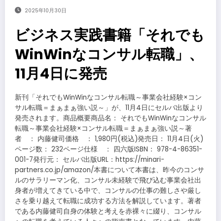
2025年10月30日
ビジネス実践書籍「それでも
WinWinなコンサル転職」、
11月4日に発売
新刊「それでもWinWinなコンサル転職～事業会社経験×コン
サル転職＝まぁまぁ強い説～」が、11月4日にセルバ出版より
発売されます。商品概要商品名： それでもWinWinなコンサル
転職～事業会社経験×コンサル転職＝まぁまぁ強い説～著
者 ： 内藤健司価格 ： 1,980円(税込)発売日： 11月4日(火)
ページ数： 232ページ仕様 ： 四六版ISBN： 978-4-86351-
001-7発行元： セルバ出版URL：https://minari-
partners.co.jp/amazon/本書について本書は、昨今のコンサ
ルのサラリーマン化、コンサル未経験で飛び込む事業会社出
身者が増えてきている中で、コンサルの仕事の難しさや厳し
さを乗り越えて転職に成功する方法を解説しています。著者
である内藤健司自身の体験と考えを赤裸々に綴り、コンサル