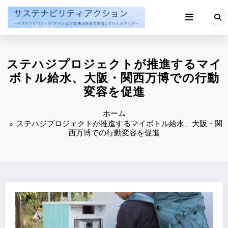
コ
ン
テ
ン
ツ
へ
ステハジプロジェクトが推進するマイ
ス
キ
ボトル給水、大阪・関西万博での行動
ッ
変容を促進
プ
ホーム
ステハジプロジェクトが推進するマイボトル給水、大阪・関
西万博での行動変容を促進