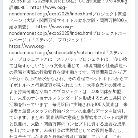
12,065,111回（2025年10月13日現在）CO2削減量：978,480Kg
詳細URL： https://www.osg-
nandemonet.co.jp/expo2025/index.htmlプロジェクト関連
ページ（大阪・関西万博マイボトル給水大阪・関西万博100人
給水調査）： https://www.osg-
nandemonet.co.jp/expo2025/index.htmlプロジェクトホー
ムページ（「ステハジ」 プロジェクト）：
https://www.osg-
nandemonet.co.jp/sustainability/sutehaji.html「ステハ
ジ」プロジェクトとは「ステハジ」プロジェクトは、“使い捨
ては恥ずかしい”という文化を通じて、環境問題や社会課題へ
の意識と実際の行動変容を促す動きです。万博開幕日から1万
2千万回以上の給水がなされ、その過程でペットボトルからマ
イボトルへと行動変容が見られました。大手企業との連携に
よる持続可能な活動このプロジェクトは、408団体が加盟
し、未来のナショナルスタンダードを形成するために共同で
活動を行っています。毎月13日に実施される100人調査は、来
場者と運営スタッフの行動パターンの重要なデータを提供し
ています。まとめ: 調査結果の意義と影響給水スポットの設置
と観測は、大阪・関西万博のコンセプトに資する重要な成果
を上げています。未来社会の実験場としての役割を果たし、
サステナブルな思考と行動の普及に貢献しています。これ