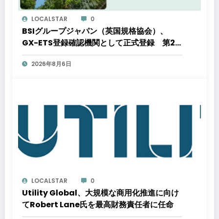
LOCALSTAR
0
BSIグループジャパン（英国規格協会）、
GX-ETS登録確認機関として正式登録 第2
フェーズ開始で制度対応が義務化、企業の対
2026年8月6日
応はどう変わるのか？ 法的拘束力をもつ
GX-ETSの実務ポイント解説セミナーのアー
カイブ動画を公開中
LOCALSTAR
0
Utility Global、大規模な商用化推進に向け
てRobert Lane氏を最高財務責任者に任命