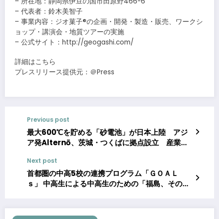
– 所在地：静岡県伊豆の国市田原野466-6
– 代表者：鈴木美智子
– 事業内容：ジオ菓子®の企画・開発・製造・販売、ワークシ
ョップ・講演会・地質ツアーの実施
– 公式サイト：http://geogashi.com/
詳細はこちら
プレスリリース提供元：＠Press
Previous post
最大600℃を貯める「砂電池」が日本上陸 アジ
ア発Alternō、茨城・つくばに拠点設立 産業・
農業にクリーン熱を供給し脱炭素化
Next post
首都圏の中高5校の連携プログラム「ＧＯＡＬ
ｓ」 中高生による中高生のための「福島、その先
の環境へツアー」開催 SDGs研究会の代表生徒に
よる特別企画 11月2日(日)～3日(月･祝)に実施