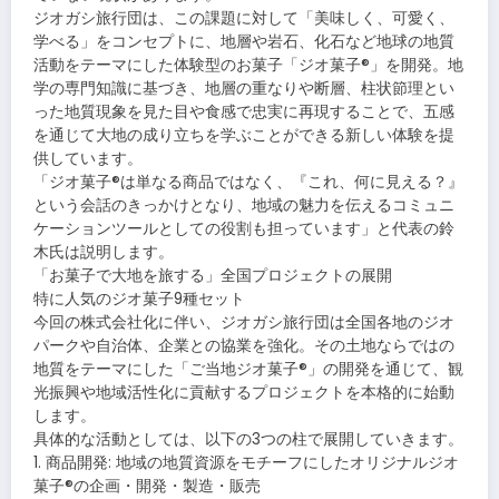
ジオガシ旅行団は、この課題に対して「美味しく、可愛く、
学べる」をコンセプトに、地層や岩石、化石など地球の地質
活動をテーマにした体験型のお菓子「ジオ菓子®」を開発。地
学の専門知識に基づき、地層の重なりや断層、柱状節理とい
った地質現象を見た目や食感で忠実に再現することで、五感
を通じて大地の成り立ちを学ぶことができる新しい体験を提
供しています。
「ジオ菓子®は単なる商品ではなく、『これ、何に見える？』
という会話のきっかけとなり、地域の魅力を伝えるコミュニ
ケーションツールとしての役割も担っています」と代表の鈴
木氏は説明します。
「お菓子で大地を旅する」全国プロジェクトの展開
特に人気のジオ菓子9種セット
今回の株式会社化に伴い、ジオガシ旅行団は全国各地のジオ
パークや自治体、企業との協業を強化。その土地ならではの
地質をテーマにした「ご当地ジオ菓子®」の開発を通じて、観
光振興や地域活性化に貢献するプロジェクトを本格的に始動
します。
具体的な活動としては、以下の3つの柱で展開していきます。
1. 商品開発: 地域の地質資源をモチーフにしたオリジナルジオ
菓子®の企画・開発・製造・販売