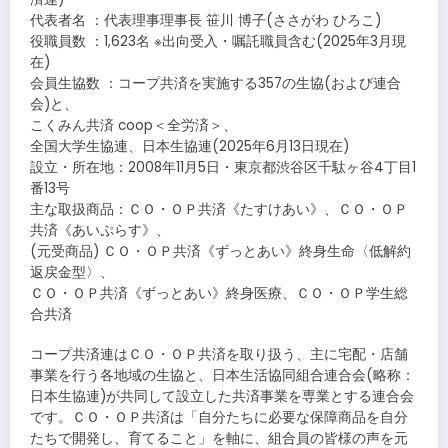
代表者名 ：代表理事理事長 笹川 博子(ささがわ ひろこ)
役職員数 ：1,623名 ※出向受入・嘱託職員含む(2025年3月現
在)
会員生協数 ：コープ共済を実施する357の生協(および連合
会)と、
こくみん共済 coop＜全労済＞、
全国大学生協連、日本生協連(2025年6月13日現在)
設立・所在地：2008年11月5日・東京都渋谷区千駄ヶ谷4丁目1
番13号
主な取扱商品：ＣＯ・ＯＰ共済《たすけあい》、ＣＯ・ＯＰ
共済《あいぷらす》、
(元受商品) ＣＯ・ＯＰ共済《ずっとあい》終身生命〈低解約
返戻金型〉、
ＣＯ・ＯＰ共済《ずっとあい》終身医療、ＣＯ・ＯＰ学生総
合共済
コープ共済連はＣＯ・ＯＰ共済を取り扱う、主に宅配・店舗
事業を行う各地域の生協と、日本生活協同組合連合会(略称：
日本生協連)が共同して設立した共済事業を専業とする連合会
です。ＣＯ・ＯＰ共済は「自分たちに必要な保障商品を自分
たちで開発し、育てること」を軸に、組合員の皆様の声を元