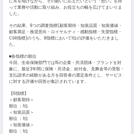
に耳を傾けながら、その願いに応えたいという『想い』を持
って業務や活動に取り組み、お役立ちの幅を広げてまいりま
した。
その結果、9つの調査指標(顧客期待・知覚品質・知覚価値・
顧客満足・推奨意向・ロイヤルティ・感動指標・失望指標・
CSR指標)のうち、8指標において1位の評価をいただきまし
た。
■各指標の順位
今回、生命保険部門では15の企業・共済団体・ブランドを対
象に、最近3年間に保険・共済金、給付金、見舞金等の受取・
支払請求の経験がある方を回答者の選定条件とし、サービス
に対する評価や回答が集計されています。
【6指標】
＜顧客期待＞
順位 ：1位
＜知覚品質＞
順位 ：1位
＜知覚価値＞
順位 ：1位