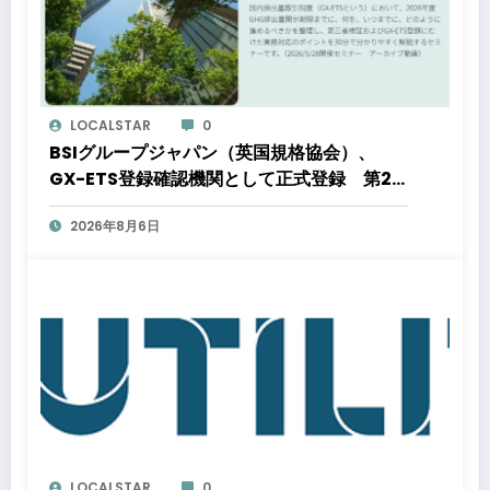
LOCALSTAR
0
BSIグループジャパン（英国規格協会）、
GX-ETS登録確認機関として正式登録 第2
フェーズ開始で制度対応が義務化、企業の対
2026年8月6日
応はどう変わるのか？ 法的拘束力をもつ
GX-ETSの実務ポイント解説セミナーのアー
カイブ動画を公開中
LOCALSTAR
0