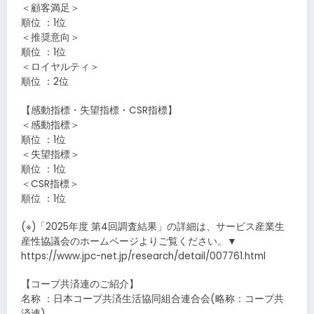
＜顧客満足＞
順位 ：1位
＜推奨意向＞
順位 ：1位
＜ロイヤルティ＞
順位 ：2位
【感動指標・失望指標・CSR指標】
＜感動指標＞
順位 ：1位
＜失望指標＞
順位 ：1位
＜CSR指標＞
順位 ：1位
(※)「2025年度 第4回調査結果」の詳細は、サービス産業生
産性協議会のホームページよりご覧ください。▼
https://www.jpc-net.jp/research/detail/007761.html
【コープ共済連のご紹介】
名称 ：日本コープ共済生活協同組合連合会(略称：コープ共
済連)