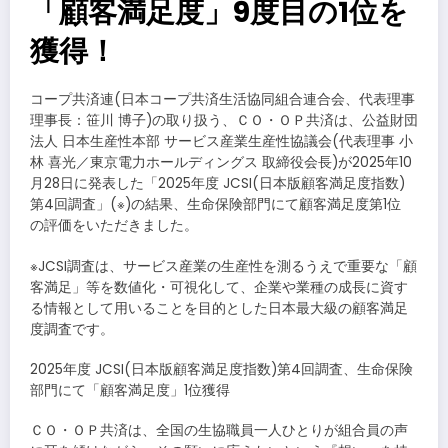
「顧客満足度」9度目の1位を
獲得！
コープ共済連(日本コープ共済生活協同組合連合会、代表理事
理事長：笹川 博子)の取り扱う、ＣＯ・ＯＰ共済は、公益財団
法人 日本生産性本部 サービス産業生産性協議会(代表理事 小
林 喜光／東京電力ホールディングス 取締役会長)が2025年10
月28日に発表した「2025年度 JCSI(日本版顧客満足度指数)
第4回調査」(※)の結果、生命保険部門にて顧客満足度第1位
の評価をいただきました。
※JCSI調査は、サービス産業の生産性を測るうえで重要な「顧
客満足」等を数値化・可視化して、企業や業種の成長に資す
る情報として用いることを目的とした日本最大級の顧客満足
度調査です。
2025年度 JCSI(日本版顧客満足度指数)第4回調査、生命保険
部門にて「顧客満足度」1位獲得
ＣＯ・ＯＰ共済は、全国の生協職員一人ひとりが組合員の声