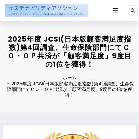
コ
ン
テ
ン
ツ
へ
2025年度 JCSI(日本版顧客満足度指
ス
キ
数)第4回調査、生命保険部門にてＣ
ッ
Ｏ・ＯＰ共済が「顧客満足度」9度目
プ
の1位を獲得！
ホーム
2025年度 JCSI(日本版顧客満足度指数)第4回調査、生命保
険部門にてＣＯ・ＯＰ共済が「顧客満足度」9度目の1位を獲
得！