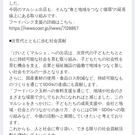
した。
今回のマルシェ出店も、そんな“食と地域をつなぐ循環”の延長
線上にある取り組みです。
フードバンク支援の詳細はこちら :
https://newscast.jp/news/7128867
■次世代とともに歩む社会貢献
「けいとくマルシェ」への出店は、次世代の子どもたちとと
もに持続可能な社会を育む取り組み。子どもたちの社会性を
育む機会を支え、企業と福祉施設の協働で地域をつなぐ新し
い社会モデルの一歩となります。
さらに、国産素材の使用・食品ロス削減など、持続可能なも
のづくりを通じてSDGsの達成にも貢献します。
「フードバンク玉村への食料支援を通じて、地域や社会のさ
まざまな場面で少しでもお力になれればと感じました。この
マルシェをきっかけに、子どもたちの成長支援や、会社と地
域・社会とのつながりのあり方、さらにはCSR・SDGsへの取
り組みなど、今後の活動へと展開していきたいと考えており
ます。
これからも、人と社会に寄り添い、できる限りの社会貢献活