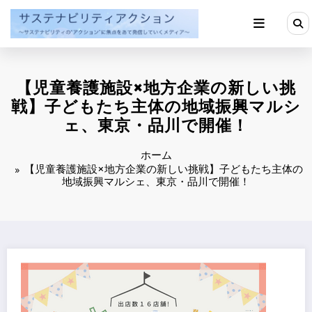
コ
ン
テ
ン
ツ
へ
【児童養護施設×地方企業の新しい挑
ス
キ
戦】子どもたち主体の地域振興マルシ
ッ
ェ、東京・品川で開催！
プ
ホーム
【児童養護施設×地方企業の新しい挑戦】子どもたち主体の
地域振興マルシェ、東京・品川で開催！