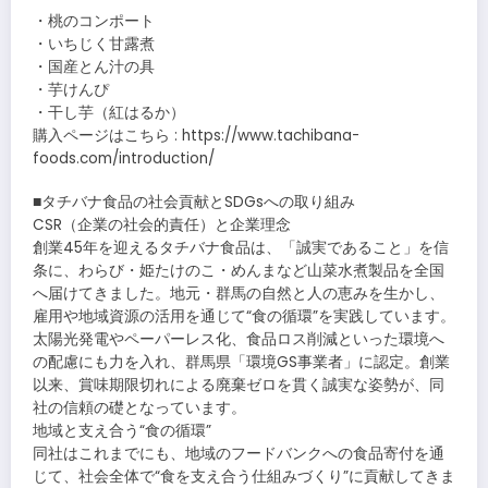
・桃のコンポート
・いちじく甘露煮
・国産とん汁の具
・芋けんぴ
・干し芋（紅はるか）
購入ページはこちら : https://www.tachibana-
foods.com/introduction/
■タチバナ食品の社会貢献とSDGsへの取り組み
CSR（企業の社会的責任）と企業理念
創業45年を迎えるタチバナ食品は、「誠実であること」を信
条に、わらび・姫たけのこ・めんまなど山菜水煮製品を全国
へ届けてきました。地元・群馬の自然と人の恵みを生かし、
雇用や地域資源の活用を通じて“食の循環”を実践しています。
太陽光発電やペーパーレス化、食品ロス削減といった環境へ
の配慮にも力を入れ、群馬県「環境GS事業者」に認定。創業
以来、賞味期限切れによる廃棄ゼロを貫く誠実な姿勢が、同
社の信頼の礎となっています。
地域と支え合う“食の循環”
同社はこれまでにも、地域のフードバンクへの食品寄付を通
じて、社会全体で“食を支え合う仕組みづくり”に貢献してきま