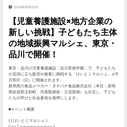
2025年10月22日
【児童養護施設×地方企業の
新しい挑戦】子どもたち主体
の地域振興マルシェ、東京・
品川で開催！
東京・品川の児童養護施設「品川景徳学園」で、子どもたち
が店頭に立ち販売や接客に挑戦する「けいとくマルシェ」が11
月16日（日）に開催されます。
群馬県の食品メーカー・タチバナ食品株式会社（本社：群馬
県佐波郡玉村町、代表取締役：立花英雄）も出店し、子ども
たちの学びと社会参加を後押しします。
■イベント概要
| | けいとくマルシェ |
| —- | —————————- |