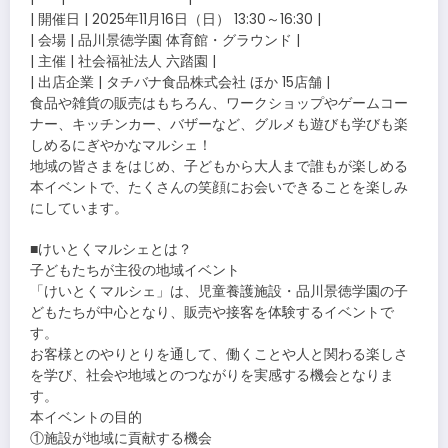
| 開催日 | 2025年11月16日（日） 13:30～16:30 |
| 会場 | 品川景徳学園 体育館・グラウンド |
| 主催 | 社会福祉法人 六踏園 |
| 出店企業 | タチバナ食品株式会社 ほか 15店舗 |
食品や雑貨の販売はもちろん、ワークショップやゲームコー
ナー、キッチンカー、バザーなど、グルメも遊びも学びも楽
しめるにぎやかなマルシェ！
地域の皆さまをはじめ、子どもから大人まで誰もが楽しめる
本イベントで、たくさんの笑顔にお会いできることを楽しみ
にしています。
■けいとくマルシェとは？
子どもたちが主役の地域イベント
「けいとくマルシェ」は、児童養護施設・品川景徳学園の子
どもたちが中心となり、販売や接客を体験するイベントで
す。
お客様とのやりとりを通して、働くことや人と関わる楽しさ
を学び、社会や地域とのつながりを実感する機会となりま
す。
本イベントの目的
①施設が地域に貢献する機会