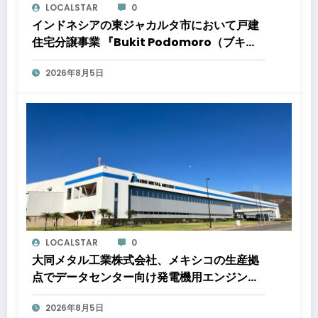
LOCALSTAR
0
インドネシアの東ジャカルタ市において戸建
住宅分譲事業 『Bukit Podomoro（ブキッ
ト ポドモロ）』に参画しますタウンハウスと
2026年8月5日
ショップハウスを合わせた総戸数432戸のプ
ロジェクト
LOCALSTAR
0
大同メタル工業株式会社、メキシコの生産拠
点でデータセンター向け発電機用エンジン軸
受の生産能力増強投資を決定 ～北米顧客と
2026年8月5日
の生産コミットメント契約締結に基づく40億