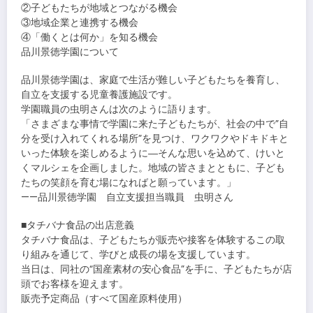
②子どもたちが地域とつながる機会
③地域企業と連携する機会
④「働くとは何か」を知る機会
品川景徳学園について
品川景徳学園は、家庭で生活が難しい子どもたちを養育し、
自立を支援する児童養護施設です。
学園職員の虫明さんは次のように語ります。
「さまざまな事情で学園に来た子どもたちが、社会の中で”自
分を受け入れてくれる場所”を見つけ、ワクワクやドキドキと
いった体験を楽しめるように―そんな思いを込めて、けいと
くマルシェを企画しました。地域の皆さまとともに、子ども
たちの笑顔を育む場になればと願っています。」
——品川景徳学園 自立支援担当職員 虫明さん
■タチバナ食品の出店意義
タチバナ食品は、子どもたちが販売や接客を体験するこの取
り組みを通じて、学びと成長の場を支援しています。
当日は、同社の“国産素材の安心食品”を手に、子どもたちが店
頭でお客様を迎えます。
販売予定商品（すべて国産原料使用）