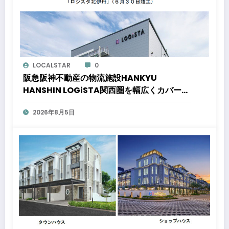
LOCALSTAR
0
阪急阪神不動産の物流施設HANKYU
HANSHIN LOGiSTA関西圏を幅広くカバーで
きる好立地に新たな物流施設が誕生「ロジス
2026年8月5日
タ北伊丹」と「ロジスタ京都伏見」が竣工し
ました