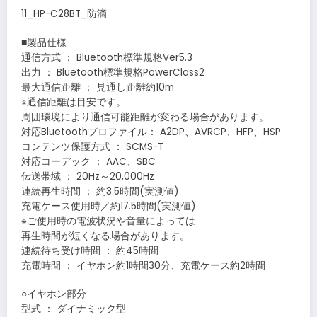
11_HP-C28BT_防滴
■製品仕様
通信方式 ： Bluetooth標準規格Ver5.3
出力 ： Bluetooth標準規格PowerClass2
最大通信距離 ： 見通し距離約10m
※通信距離は目安です。
周囲環境により通信可能距離が変わる場合があります。
対応Bluetoothプロファイル： A2DP、AVRCP、HFP、HSP
コンテンツ保護方式 ： SCMS-T
対応コーデック ： AAC、SBC
伝送帯域 ： 20Hz～20,000Hz
連続再生時間 ： 約3.5時間(実測値)
充電ケース使用時／約17.5時間(実測値)
※ご使用時の電波状況や音量によっては
再生時間が短くなる場合があります。
連続待ち受け時間 ： 約45時間
充電時間 ： イヤホン約1時間30分、充電ケース約2時間
○イヤホン部分
型式 ： ダイナミック型