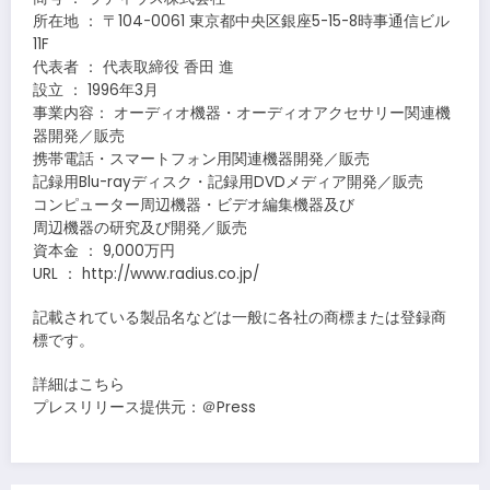
所在地 ： 〒104-0061 東京都中央区銀座5-15-8時事通信ビル
11F
代表者 ： 代表取締役 香田 進
設立 ： 1996年3月
事業内容： オーディオ機器・オーディオアクセサリー関連機
器開発／販売
携帯電話・スマートフォン用関連機器開発／販売
記録用Blu-rayディスク・記録用DVDメディア開発／販売
コンピューター周辺機器・ビデオ編集機器及び
周辺機器の研究及び開発／販売
資本金 ： 9,000万円
URL ： http://www.radius.co.jp/
記載されている製品名などは一般に各社の商標または登録商
標です。
詳細はこちら
プレスリリース提供元：＠Press