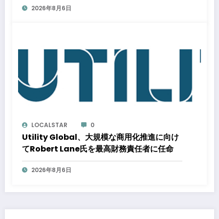
2026年8月6日
応はどう変わるのか？ 法的拘束力をもつ
GX-ETSの実務ポイント解説セミナーのアー
カイブ動画を公開中
LOCALSTAR
0
Utility Global、大規模な商用化推進に向け
てRobert Lane氏を最高財務責任者に任命
2026年8月6日