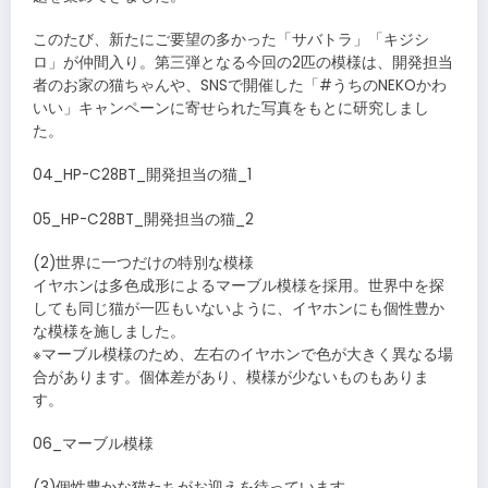
このたび、新たにご要望の多かった「サバトラ」「キジシ
ロ」が仲間入り。第三弾となる今回の2匹の模様は、開発担当
者のお家の猫ちゃんや、SNSで開催した「#うちのNEKOかわ
いい」キャンペーンに寄せられた写真をもとに研究しまし
た。
04_HP-C28BT_開発担当の猫_1
05_HP-C28BT_開発担当の猫_2
(2)世界に一つだけの特別な模様
イヤホンは多色成形によるマーブル模様を採用。世界中を探
しても同じ猫が一匹もいないように、イヤホンにも個性豊か
な模様を施しました。
※マーブル模様のため、左右のイヤホンで色が大きく異なる場
合があります。個体差があり、模様が少ないものもありま
す。
06_マーブル模様
(3)個性豊かな猫たちがお迎えを待っています