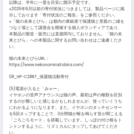
以降は、半年に一度を目安に開示予定です。
※2025年6月以前の寄付状況につきましては、製品ページに掲
示しております「寄付状況のご報告」をご参照ください。
※「猫の未来とびら」は都内の東銀座で保護猫と里親のご縁を
つなぐ場として譲渡会を開催する個人ボランティアであり、
本製品の製造・販売には直接関与しておりません。「猫の未
来とびら」への本製品に関するお問い合わせはご遠慮くださ
い。
猫の未来とびらURL：
https://www.nekonomiraitobira.com/
08_HP-C28BT_保護猫活動寄付
(5)電源が入ると「みゃー」
イヤホンの音声アナウンスは猫の声。最初は声の種類を区別
するのが難しいと感じるかもしれませんが、使っていくうち
にわかるようになります。また、イヤホンのタッチセンサー
を5回タップすることで、3分間猫が喉を鳴らす音が聞こえる
「ごろごろモード」を搭載しています。しっぽの付け根をト
ントンするように、リズミカルにタップしてあげてくださ
い。