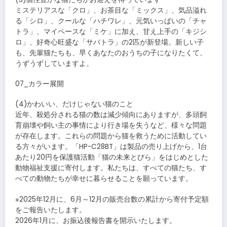
ミステリアスな「クロ」、お茶目な「ミックス」、気品溢れ
る「シロ」、クールな「ハチワレ」、元気いっぱいの「チャ
トラ」、マイペースな「ミケ」に加え、甘え上手の「キジシ
ロ」、好奇心旺盛な「サバトラ」の2匹が新登場。新しい子
も、先輩猫たちも、早くあなたのおうちの子になりたくて、
うずうずしていますよ。
07_カラー展開
(4)かわいい、だけじゃない猫のこと
近年、殺処分される猫の数は減少傾向にありますが、多頭飼
育崩壊や飼い主の事情により行き場を失うなど、様々な問題
が存在します。これらの問題から猫を救うために活動してい
る方々がいます。「HP-C28BT」は製品の売り上げから、1台
あたり20円を保護猫活動「猫の未来とびら」をはじめとした
動物福祉支援に寄付します。私たちは、すべての猫たち、す
べての動物たちが幸せに暮らせることを願っています。
※2025年12月に、6月～12月の販売台数の累計から寄付予定額
をご報告いたします。
2026年1月に、お振込後報告書を開示いたします。