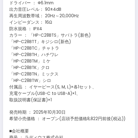
ドライバー ： Φ6.1mm
出力音圧レベル： 90±4dB
再生周波数帯域： 20Hz～20,000Hz
インピーダンス： 16Ω
防水規格 ： IPX4
カラー ： 「HP-C28BTS」サバトラ(新色)
「HP-C28BTT」キジシロ(新色)
「HP-C28BTC」チャトラ
「HP-C28BTH」ハチワレ
「HP-C28BTM」ミケ
「HP-C28BTK」クロ
「HP-C28BTN」ミックス
「HP-C28BTW」シロ
付属品 ： イヤーピース(S, M, L)×各1セット、
充電ケーブル(USB-C to USB-A)×1、
取扱説明書(保証書)×1
発売時期 ： 2025年10月30日
希望小売価格 ： オープン(店頭予想価格8,822円前後(税込))
■会社概要
商号 ： ラディウス株式会社