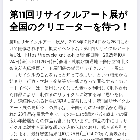
第11回リサイクルアート展が
全国のクリエーターを待つ！
第11回リサイクルアート展が、2025年10月24日から26日にか
けて開催されます。概要イベント名：第11回リサイクルアート
展URL：https://recycle-art-exh.jp/開催日時：2025年10月
24日(金)～10月26日(日)会場：札幌駅前通地下歩行空間 北3
条交差点広場西アート展開催の背景リサイクルアート展は、
「リサイクルのことをもっと知って欲しい」という概念から
始まり、行政・学校・企業等が一緒になって開催するこのア
ートイベントは、使用しなくなった素材を利用して制作され
た作品により、制作者のリサイクルに対する深い思いを伝
え、連続性のある社会の実現に寄与します。第11回リサイクル
アート展の見所今回の展示は、全国からの276作品から選ば
れた23作品を展示予定で、その中には6歳から94歳までの幅
広い年齢層からの作品も含まれています。作品の中にはリサ
イクルに対する真剣な想いが込められており、観る者を引き
つけます。最終審査結果は10月25日(土) 14:00から発表され