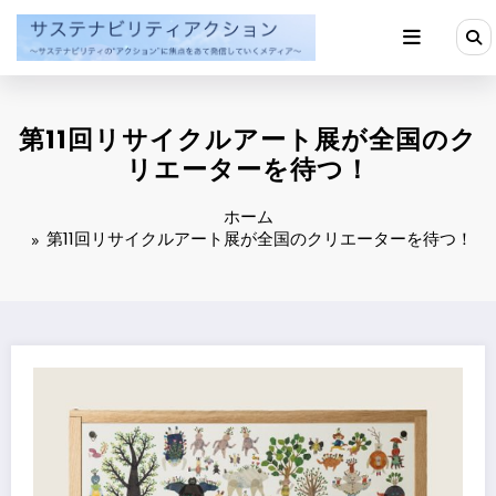
コ
ン
テ
ン
ツ
へ
第11回リサイクルアート展が全国のク
ス
キ
リエーターを待つ！
ッ
プ
ホーム
第11回リサイクルアート展が全国のクリエーターを待つ！