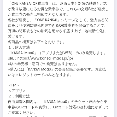
「ONE KANSAI QR乗車券」は、JR西日本と対象の鉄道とバス
が乗り放題になるお得な乗車券で、これらの交通8社が連携し
た乗車券の発売は初めてとなります。
各社が連携し、「ONE KANSAI」シリーズとして、魅力ある関
西をより便利に観光周遊できるQR乗車券を発売することで、
万博の閉幕後もその熱気を絶やさず盛り上げ、地域活性化に
繋げます。
各商品の概要は以下のとおりです。
１．購入方法
「KANSAI MaaS」（アプリまたはWEB）でのみ発売します。
URL：https://www.kansai-maas.jp/lp/
※駅の券売機・窓口での発売はありません。
※購入には「KANSAI MaaS」の会員登録が必要です。お支払
いはクレジットカードのみとなります。
＜HP＞
＜アプリ＞
２．利用方法
自由周遊区間内は、「KANSAI MaaS」のチケット画面から乗
車券のQRコードを表示し、QRコード対応の改札機にかざして
ご乗車ください。