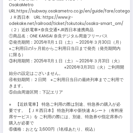
OsakaMetro
URL:https://subway.osakametro.co.jp/en/guide/fare/category_
ＪＲ西日本 URL: https://www.jr-
odekake.net/railroad/ticket/tokutoku/osaka-smart_om/
（２）近鉄電車×奈良交通×JR西日本連携商品
①商品名：ONE KANSAI 奈良デジタル周遊フリーパス
②発売期間：2025年11月１日（土）～2026年３月30日（月）
※ご利用日の1ヶ月前からご利用日当日まで発売（発売期間内
に限る）
③利用期間：2025年11月１日（土）～2026年３月31日（火）
※2026年3月31日（火）ご利用開
始分の設定はございません。
④有効期間：２日間 ※ご利用日当日の最終列車までご利用で
きます。
⑤自由周遊区間：下記エリア
※ 【近鉄電車】 特急ご利用の際は別途、特急券の購入が必
要です。 【ＪＲ西日本】 特急列車や新快速 Aシート（有料座
席サービス）を ご利用の際には、別途、特急券や指定席券の
購入が必要で
⑥価格：おとな 3,600円（1名様あたり、税込）