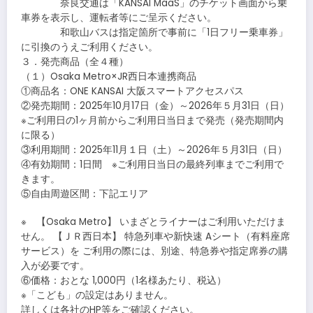
奈良交通は「KANSAI MaaS」のチケット画面から乗
車券を表示し、運転者等にご呈示ください。
和歌山バスは指定箇所で事前に「1日フリー乗車券」
に引換のうえご利用ください。
３．発売商品（全４種）
（１）Osaka Metro×JR西日本連携商品
①商品名：ONE KANSAI 大阪スマートアクセスパス
②発売期間：2025年10月17日（金）～2026年５月31日（日）
※ご利用日の1ヶ月前からご利用日当日まで発売（発売期間内
に限る）
③利用期間：2025年11月１日（土）～2026年５月31日（日）
④有効期間：1日間 ※ご利用日当日の最終列車までご利用で
きます。
⑤自由周遊区間：下記エリア
※ 【Osaka Metro】 いまざとライナーはご利用いただけま
せん。 【ＪＲ西日本】 特急列車や新快速 Aシート（有料座席
サービス）を ご利用の際には、別途、特急券や指定席券の購
入が必要です。
⑥価格：おとな 1,000円（1名様あたり、税込）
※「こども」の設定はありません。
詳しくは各社のHP等をご確認ください。