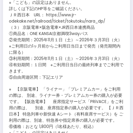
※「こども」の設定はありません。
詳しくは下記のHP等をご確認ください。
ＪＲ西日本 URL： https://www.jr-
odekake.net/railroad/ticket/tokutoku/nara_dp/
（３） 京阪電車×阪急電車×JR西日本連携商品
①商品名：ONE KANSAI京都満喫3wayパス
②発売期間：2025年11月１日（土）～2026年３月31日（火）
※ご利用日の1ヶ月前からご利用日当日まで発売（発売期間内
に限る）
③利用期間：2025年11月１日（土）～2026年３月31日（火）
④有効期間：１日間 ※ご利用日当日の最終列車までご利用で
きます。
⑤自由周遊区間：下記エリア
※ 【京阪電車】 「ライナー」「プレミアムカー」をご利用
の際は、 別途、ライナー券・プレミアムカー券の購入が必要
です。 【阪急電車】 座席指定サービス「PRiVACE」をご利
用の際は、 別途、座席指定券の購入が必要です。 【ＪＲ西
日本】 特急列車や新快速 Aシート（有料座席サービス）を ご
利用の際は、別途、特急券や指定席券の購入が必要です。
⑥価格：おとな 1,800円（1名様あたり、税込）
※「こども」の設定はありません。