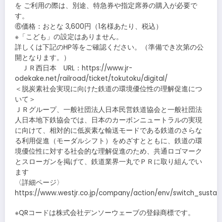
を ご利用の際は、別途、特急券や指定席券の購入が必要で
す。
⑥価格：おとな 3,600円（1名様あたり、税込）
※「こども」の設定はありません。
詳しくは下記のHP等をご確認ください。（準備でき次第の公
開となります。）
ＪＲ西日本 URL：https://www.jr-
odekake.net/railroad/ticket/tokutoku/digital/
＜脱炭素社会実現に向けた鉄道の環境優位性の理解促進につ
いて＞
ＪＲグループ、一般社団法人日本民営鉄道協会と一般社団法
人日本地下鉄協会では、日本のカーボンニュートラルの実現
に向けて、相対的に低炭素な輸送モードである鉄道のさらな
る利用促進（モーダルシフト）をめざすとともに、鉄道の環
境優位性に対する社会的な理解促進のため、共通ロゴマーク
とスローガンを掲げて、鉄道業界一丸でＰＲに取り組んでい
ます
〈詳細ページ〉
https://www.westjr.co.jp/company/action/env/switch_sustain
※QRコードは株式会社デンソーウェーブの登録商標です。