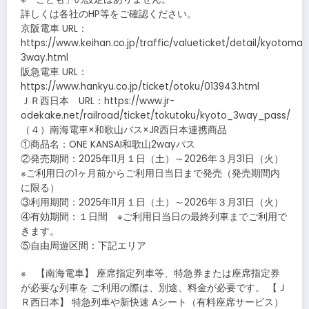
詳しくは各社のHP等をご確認ください。
京阪電車 URL：
https://www.keihan.co.jp/traffic/valueticket/detail/kyotoman
3way.html
阪急電車 URL：
https://www.hankyu.co.jp/ticket/otoku/013943.html
ＪＲ西日本 URL：https://www.jr-
odekake.net/railroad/ticket/tokutoku/kyoto_3way_pass/
（４）南海電車×和歌山バス×JR西日本連携商品
①商品名：ONE KANSAI和歌山2wayパス
②発売期間：2025年11月１日（土）～2026年３月31日（火）
※ご利用日の1ヶ月前からご利用日当日まで発売（発売期間内
に限る）
③利用期間：2025年11月１日（土）～2026年３月31日（火）
④有効期間：１日間 ※ご利用日当日の最終列車までご利用で
きます。
⑤自由周遊区間：下記エリア
※ 【南海電車】 座席指定列車等、特急券または座席指定券
が必要な列車を ご利用の際は、別途、料金が必要です。 【Ｊ
Ｒ西日本】 特急列車や新快速 Aシート（有料座席サービス）