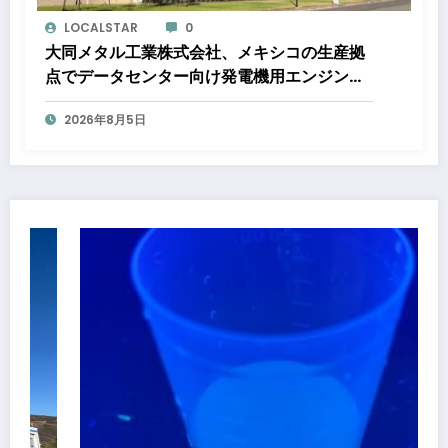
LOCALSTAR
0
大同メタル工業株式会社、メキシコの生産拠
点でデータセンター向け発電機用エンジン軸
受の生産能力増強投資を決定 ～北米顧客と
2026年8月5日
の生産コミットメント契約締結に基づく40億
円規模の新工場建設～