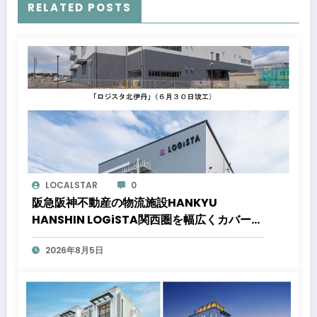
RELATED POSTS
LOCALSTAR
0
阪急阪神不動産の物流施設HANKYU
HANSHIN LOGiSTA関西圏を幅広くカバーで
きる好立地に新たな物流施設が誕生「ロジス
2026年8月5日
タ北伊丹」と「ロジスタ京都伏見」が竣工し
ました