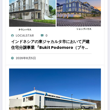
LOCALSTAR
0
インドネシアの東ジャカルタ市において戸建
住宅分譲事業 『Bukit Podomoro（ブキッ
ト ポドモロ）』に参画しますタウンハウスと
2026年8月5日
ショップハウスを合わせた総戸数432戸のプ
ロジェクト