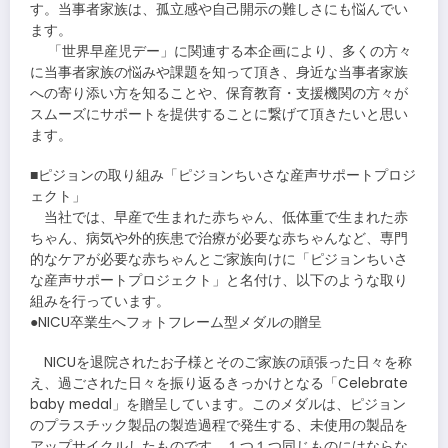
す。当事者家族は、孤立感や自己開示の難しさにも悩んでい
ます。
「世界早産児デー」に関連する本企画により、多くの方々
に当事者家族の悩みや課題を知って頂き、身近な当事者家族
への寄り添い方を知ることや、保育教育・支援機関の方々が
スムーズにサポートを提供することに繋げて頂きたいと思い
ます。
■ピジョンの取り組み「ピジョンちいさな産声サポートプロジ
ェクト」
当社では、早産で生まれた赤ちゃん、低体重で生まれた赤
ちゃん、病気や外的疾患で治療が必要な赤ちゃんなど、専門
的なケアが必要な赤ちゃんとご家族向けに「ピジョンちいさ
な産声サポートプロジェクト」と名付け、以下のような取り
組みを行っています。
●NICU卒業生へフォトフレーム型メダルの贈呈
NICUを退院されたお子様とそのご家族の頑張った日々を称
え、過ごされた日々を振り返るきっかけとなる「Celebrate
baby medal」を贈呈しています。このメダルは、ピジョン
のプラスチック製品の製造過程で発生する、未使用の製品を
アップサイクルしたものです。１つ１つ同じものにはならな