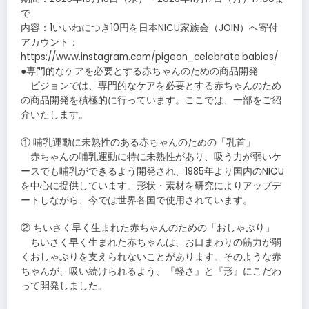
で
内容：1いいねにつき10円を日本NICU家族会（JOIN）へ寄付
アカウント：
https://www.instagram.com/pigeon_celebrate.babies/
●専門的なケアを必要とする赤ちゃんのための商品開発
ピジョンでは、専門的なケアを必要とする赤ちゃんのため
の商品開発を積極的に行っています。ここでは、一部をご紹
介いたします。
① 哺乳運動に未熟性のある赤ちゃんのための「乳首」
赤ちゃんの哺乳運動に特に未熟性があり、吸う力が弱いケ
ースでも哺乳ができるよう開発され、1985年より国内のNICU
を中心に提供しています。形状・素材を研究によりアップデ
ートしながら、今では世界各国で使用されています。
② ちいさく早く生まれた赤ちゃんのための「おしゃぶり」
ちいさく早く生まれた赤ちゃんは、お口まわりの筋力が弱
くおしゃぶりを支えられないことがあります。そのような赤
ちゃんが、吸い続けられるよう、『軽さ』と『形』にこだわ
って開発しました。