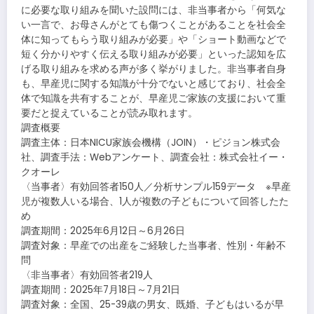
に必要な取り組みを聞いた設問には、非当事者から「何気な
い一言で、お母さんがとても傷つくことがあることを社会全
体に知ってもらう取り組みが必要」や「ショート動画などで
短く分かりやすく伝える取り組みが必要」といった認知を広
げる取り組みを求める声が多く挙がりました。非当事者自身
も、早産児に関する知識が十分でないと感じており、社会全
体で知識を共有することが、早産児ご家族の支援において重
要だと捉えていることが読み取れます。
調査概要
調査主体：日本NICU家族会機構（JOIN）・ピジョン株式会
社、調査手法：Webアンケート、調査会社：株式会社イー・
クオーレ
〈当事者〉有効回答者150人／分析サンプル159データ ※早産
児が複数人いる場合、1人が複数の子どもについて回答したた
め
調査期間：2025年6月12日～6月26日
調査対象：早産での出産をご経験した当事者、性別・年齢不
問
〈非当事者〉有効回答者219人
調査期間：2025年7月18日～7月21日
調査対象：全国、25-39歳の男女、既婚、子どもはいるが早