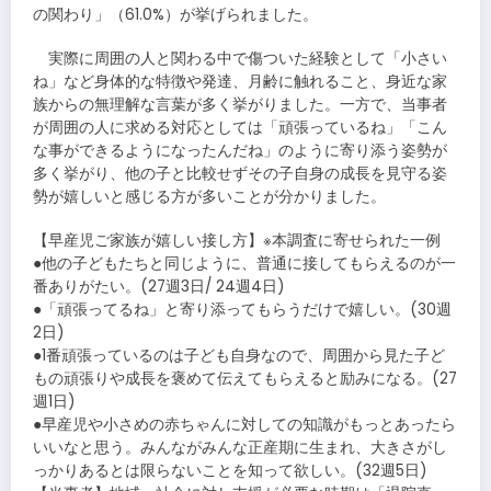
の関わり」（61.0%）が挙げられました。
実際に周囲の人と関わる中で傷ついた経験として「小さい
ね」など身体的な特徴や発達、月齢に触れること、身近な家
族からの無理解な言葉が多く挙がりました。一方で、当事者
が周囲の人に求める対応としては「頑張っているね」「こん
な事ができるようになったんだね」のように寄り添う姿勢が
多く挙がり、他の子と比較せずその子自身の成長を見守る姿
勢が嬉しいと感じる方が多いことが分かりました。
【早産児ご家族が嬉しい接し方】※本調査に寄せられた一例
●他の子どもたちと同じように、普通に接してもらえるのが一
番ありがたい。(27週3日/ 24週4日)
●「頑張ってるね」と寄り添ってもらうだけで嬉しい。(30週
2日)
●1番頑張っているのは子ども自身なので、周囲から見た子ど
もの頑張りや成長を褒めて伝えてもらえると励みになる。(27
週1日)
●早産児や小さめの赤ちゃんに対しての知識がもっとあったら
いいなと思う。みんながみんな正産期に生まれ、大きさがし
っかりあるとは限らないことを知って欲しい。(32週5日)