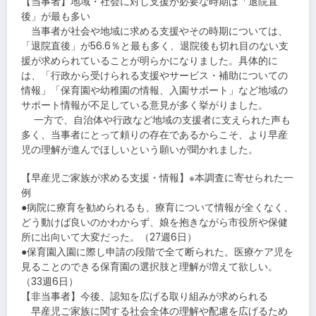
【当事者】地域・社会に対し支援が必要な時期は「退院直
後」が最も多い
当事者が社会や地域に求める支援やその時期については、
「退院直後」が56.6％と最も多く、退院後も切れ目のない支
援が求められていることが明らかになりました。具体的に
は、「行政から受けられる支援やサービス・補助についての
情報」「保育園や幼稚園の情報、入園サポート」など地域の
サポート情報が不足している意見が多く挙がりました。
一方で、自治体や行政など地域の支援者に支えられた声も
多く、当事者にとって頼りの存在であるからこそ、より早産
児の理解が進んでほしいという願いが聞かれました。
【早産児ご家族が求める支援・情報】※本調査に寄せられた一
例
●病院に療育を勧められるも、療育について情報が全くなく、
どう動けば良いのかわからず、娘を抱きながら市役所や保健
所に出向いて大変だった。（27週6日）
●保育園入園に際し申請の段階で全て断られた。医療ケア児を
見ることのできる保育園の選択肢と理解が増えて欲しい。
（33週6日）
【非当事者】今後、認知を広げる取り組みが求められる
早産児ご家族に関する社会全体の理解や配慮を広げるため