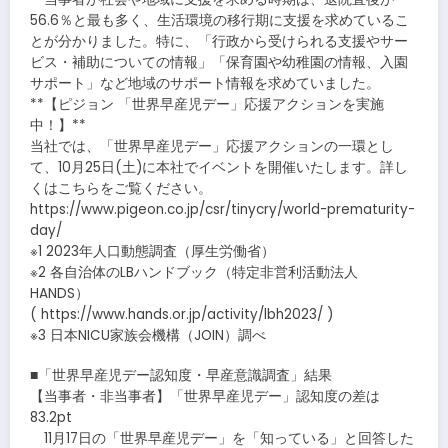
56.6％と最も多く、生活環境の移行期に支援を求めているこ
とが分かりました。特に、「行政から受けられる支援やサー
ビス・補助についての情報」「保育園や幼稚園の情報、入園
サポート」など地域のサポート情報を求めていました。
**【ピジョン 「世界早産児デー」応援アクションを実施
中！】**
当社では、「世界早産児デー」応援アクションの一環とし
て、10月25日(土)に本社でイベントを開催いたします。詳し
くはこちらをご覧ください。
https://www.pigeon.co.jp/csr/tinycry/world-prematurity-
day/
※1 2023年人口動態調査（厚生労働省）
※2 各自治体のLBハンドブック（特定非営利活動法人
HANDS）
( https://www.hands.or.jp/activity/lbh2023/ )
※3 日本NICU家族会機構（JOIN）調べ
■「世界早産児デー認知度・早産意識調査」結果
【当事者・非当事者】「世界早産児デー」認知度の差は
83.2pt
11月17日の「世界早産児デー」を「知っている」と回答した