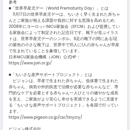
参考
■「世界早産児デー（World Prematurity Day）」とは
11月17日の世界早産児デーは、ちいさく早く生まれた赤ちゃ
んとご家族が抱える課題や負担に対する意識を高めるため、
2008年にヨーロッパNICU家族会（EFCNI）および提携してい
る家族会によって制定された記念日です。靴下が並ぶイラス
トは、世界早産児デーのシンボル。9足の靴下の間にある1足
の紫色の小さな靴下は、世界中で10人に1人の赤ちゃんが早産
で生まれていることを象徴しています。
日本NICU家族会機構（JOIN）公式HP：
https://www.join.or.jp/
■「ちいさな産声サポートプロジェクト」とは
ピジョンは、早産で生まれた赤ちゃん、低体重で生まれた
赤ちゃん、病気や外的疾患で治療が必要な赤ちゃんなど、専
門的なケアを必要とする赤ちゃん一人ひとりの健やかな成長
を支え、ご家族がより安心し幸せを実感できるように支援す
る「ちいさな産声サポートプロジェクト」を各国で行ってい
ます。
https://www.pigeon.co.jp/csr/tinycry/
ピジョン株式会社