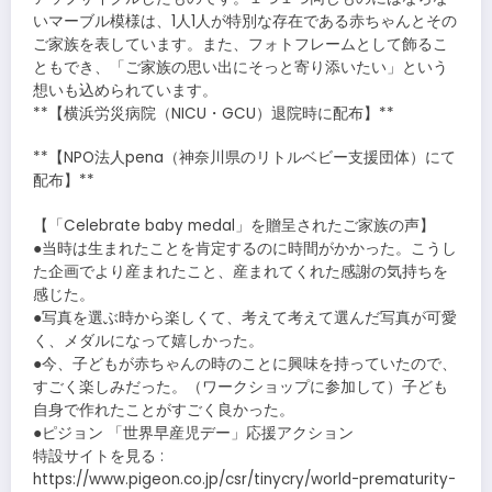
いマーブル模様は、1人1人が特別な存在である赤ちゃんとその
ご家族を表しています。また、フォトフレームとして飾るこ
ともでき、「ご家族の思い出にそっと寄り添いたい」という
想いも込められています。
**【横浜労災病院（NICU・GCU）退院時に配布】**
**【NPO法人pena（神奈川県のリトルベビー支援団体）にて
配布】**
【「Celebrate baby medal」を贈呈されたご家族の声】
●当時は生まれたことを肯定するのに時間がかかった。こうし
た企画でより産まれたこと、産まれてくれた感謝の気持ちを
感じた。
●写真を選ぶ時から楽しくて、考えて考えて選んだ写真が可愛
く、メダルになって嬉しかった。
●今、子どもが赤ちゃんの時のことに興味を持っていたので、
すごく楽しみだった。（ワークショップに参加して）子ども
自身で作れたことがすごく良かった。
●ピジョン 「世界早産児デー」応援アクション
特設サイトを見る :
https://www.pigeon.co.jp/csr/tinycry/world-prematurity-