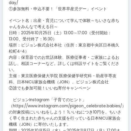
day/
①参加無料・申込不要！「世界早産児デー」イベント
イベント名：出産・育児について学んで体験～ちいさな赤ち
ゃんをみんなで考える日～
日時：2025年10月25日（土）13:00～17:00（受付開始：
13:00、受付終了：16:30）
場所：ピジョン株式会社本社（住所：東京都中央区日本橋久
松町4-4）
内容：保育器でのお世話体験、医療従事者・ご家族によるお
話し、相談コーナーなど。詳しくは特設サイトをご覧くださ
い。
主催：東京医療保健大学院 医療保健学研究科・助産学専攻
科、日本NICU家族会機構（JOIN）、ピジョン株式会社
②誰でも参加可能！いいね寄付キャンペーン
ピジョンInstagram「子育てのヒント」
（https://www.instagram.com/pigeon_celebrate.babies/）
の対象投稿にいいねをしよう！ 1いいねにつき10円を、ちいさ
く早く生まれた赤ちゃんの支援を行っている日本NICU家族会
機構（JOIN）に寄付いたします。
期間：2025年10月15日（水）～2025年11月17日（月）17:00ま