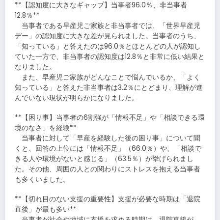
**【認知度に大きなギャップ】当事者96.0％、非当事者
12.8％**
当事者である早産児ご家族と非当事者では、「世界早産児
デー」の認知度に大きな差が見られました。当事者のうち、
「知っている」と答えたのは96.0％とほとんどの人が認知し
ていた一方で、非当事者の認知度は12.8％と非常に低い結果と
なりました。
また、早産児ご家族がどんなことで悩んでいるか、「よく
知っている」と答えた非当事者は3.2％にとどまり、理解が進
んでいない現状が明らかになりました。
**【困り事】当事者の6割強が「情報不足」や「相談できる環
境のなさ」を経験**
当事者に対して「早産を経験した後の困り事」について聞
くと、回答の上位には「情報不足」（66.0％）や、「相談で
きる人や環境がないと感じる」（63.5％）が挙げられまし
た。その他、周囲の人との関わりにストレスを抱える当事者
も多くいました。
**【切れ目のない支援の重要性】支援が必要な時期は「退院
直後」が最も多い**
当事者が社会や地域に支援を求める時期は、退院直後が