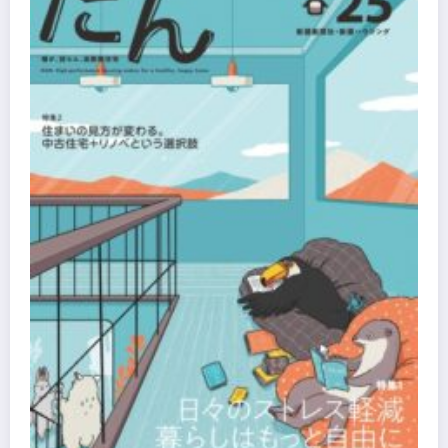
『大阪梅田ツインタワーズ・ノース』『大阪梅田ツイン
タワーズ・サウス』『HEP ファイブ』において8月下旬
から「オフサイト型コーポレートPPA」による再生可能
エネルギー電力の使用を開始します
Copyright © 2026
LOCAL STAR Inc.
All rights reserved. | Powered By
SpiceThemes