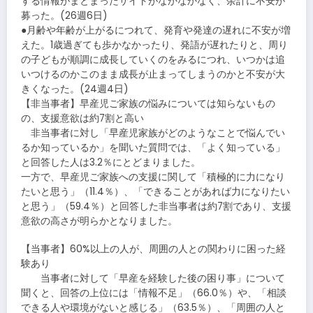
する情報がまとまったサイトがなかなかなく、余計に不安が
募った。(26週6日)
●月齢や年齢が上がるにつれて、発育や発達の遅れに不安が増
えた。1歳過ぎても歩かなかったり、発語が遅れたりと、周り
の子どもが順調に成長していくのをみるにつれ、いつかは追
いつけるのかこのまま成長が止まってしまうのかと不安が大
きくなった。(24週4日)
【非当事者】早産児ご家族の悩みについては知らないもの
の、支援意欲は約7割と高い
非当事者に対し「早産児家族がどのようなことで悩んでい
るか知っているか」を聞いた質問では、「よく知っている」
と回答した人は3.2％にとどまりました。
一方で、早産児ご家族への支援に関して「積極的に力になり
たいと思う」（11.4％）、「できることがあれば力になりたい
と思う」（59.4％）と回答した非当事者は約7割であり、支援
意欲の高さが明らかとなりました。
【当事者】60%以上の人が、周囲の人との関わりに困った経
験あり
当事者に対して「早産を経験した後の困り事」について
聞くと、回答の上位には「情報不足」（66.0％）や、「相談
できる人や環境がないと感じる」（63.5％）、「周囲の人と