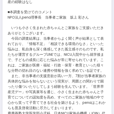
産の経験はなし
■本調査を受けてのコメント
NPO法人pena理事長 当事者ご家族 坂上 彩さん
いつも小さく生まれた赤ちゃんとご家族をご支援いただき
ありがとうございます。
今回の調査結果は、当事者からよく聞く声が結果として表
れており、「情報不足」「相談できる環境のなさ」といった
悩みは、私自身も深く痛感してきた孤立感そのものです。私
たちが運営するグループLINEでは、NICU入院中から就学後ま
で、子どもの成長に応じた悩みが常に寄せられています。こ
れは、ご家族が医療・福祉・行政・保育・教育といった様々
な分野の切れ目のない連携や情報を強く求めている証です。
また、非当事者の支援意欲が高い一方、7割が当事者家族の
具体的な悩みを知らないという現実が、周囲との関わりで困
ったり傷ついたりしてしまう経験を生んでいます。「世界早
産児デー」や写真展等を通じ、小さく生まれた赤ちゃんと子
育てについての認知度を高め、すべてのご家族が地域の中で
心から笑って子育てできる社会を築けるよう、penaはこれか
らも普及啓発活動に尽力してまいります。
慶應義塾大学医学部小児科 日本NICU家族会機構（JOIN）代