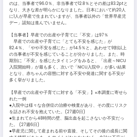
のは、当事者で96.0％、非当事者で12.8％とその差は83.2ptと
なり、大きな差が明らかになりました。日本において約20人
に1人が早産で生まれていますが、当事者以外の「世界早産児
デー」認知は進んでいません。
【当事者】早産での出産や子育てに「不安」は97％
早産での出産や子育てに「とても不安を感じた」が
82.4％、「やや不安を感じた」が14.5％と、あわせて9割以上
の当事者が不安を感じていることが分かりました。また、時
期別に「不安」を感じたタイミングをみると、「出産～NICU
入院開始時」が最も多く、次いで「NICU入院中」が多い結果
となり、赤ちゃんの容態に対する不安や発達に関する不安が
多く挙がりました。
【早産での出産や子育てに対する「不安」】※本調査に寄せら
れた一例
●入院中は様々な合併症の治療や検査があり、その度にリスク
を話され不安を抱えていた。(27週0日)
●生まれてから48時間の壁、脳出血を起こさないか不安だっ
た。 (27週6日)
●早産児に関して産まれる前や直後、そしてその後の成長に関