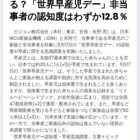
る？「世界早産児デー」非当
事者の認知度はわずか12.8％
ピジョン株式会社（本社：東京、社長：矢野 亮）は、日本
NICU家族会機構（JOIN）と共同で、当事者である早産児のご
家族と非当事者を対象に11月17日の「世界早産児デー」の認知
度や早産に関する意識調査を実施いたしました。
早産児とは、在胎37週未満で出生した赤ちゃんのことを言
い、日本では約20人に1人(※1)が早産で生まれています。11月17
日の「世界早産児デー」は、そうした早産で生まれた赤ちゃ
んとご家族が抱える課題や負担に対する意識を高めるために
制定されました。早産児は低体重で生まれることも多くあり
ますが、低体重で生まれた赤ちゃんの成長を記録する「リト
ルベビーハンドブック」が近年急速に広まり、現在では全国
47都道府県(※2)で運用・配布されています。また、早産など
周産期医療を受ける子どもと家族をつなぐ家族会は全国で50
ヵ所以上(※3)と、日本全体で支援の輪が広がっています。そ
の一方で、当事者ご家族以外の認知は進んでいない現状が、
本調査で明らかになりました。
「世界早産児デー認知度・早産意識調査」主要トピック