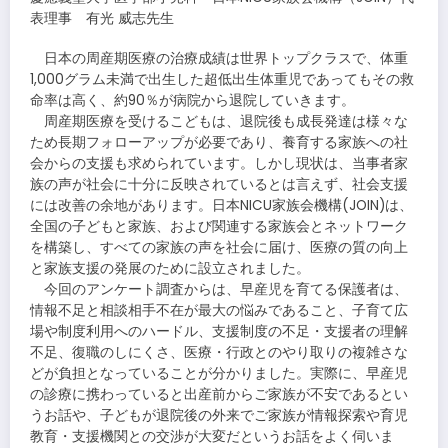
表理事 有光 威志先生
日本の周産期医療の治療成績は世界トップクラスで、体重
1,000グラム未満で出生した超低出生体重児であってもその救
命率は高く、約90％が病院から退院していきます。
周産期医療を受けるこどもは、退院後も成長発達は様々な
ため長期フォローアップが必要であり、養育する家族への社
会からの支援も求められています。しかし現状は、当事者家
族の声が社会に十分に反映されているとは言えず、社会支援
には改善の余地があります。日本NICU家族会機構(JOIN)は、
全国の子どもと家族、および関連する家族会とネットワーク
を構築し、すべての家族の声を社会に届け、医療の質の向上
と家族支援の発展のために設立されました。
今回のアンケート調査からは、早産児を育てる保護者は、
情報不足と相談相手不在が最大の悩みであること、子育て広
場や制度利用へのハードル、支援制度の不足・支援者の理解
不足、復職のしにくさ、医療・行政とのやり取りの複雑さな
どが負担となっていることが分かりました。実際に、早産児
の診療に携わっていると出産前からご家族が不安であるとい
うお話や、子どもが退院後の外来でご家族が情報探索や育児
教育・支援機関との交渉が大変だというお話をよく伺いま