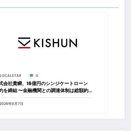
LOCALSTAR
0
式会社貴瞬、16億円のシンジケートローン
約を締結 〜金融機関との調達体制は総額約
0億円規模へ。DX・海外展開をはじめとした
長投資を加速～
2026年8月7日