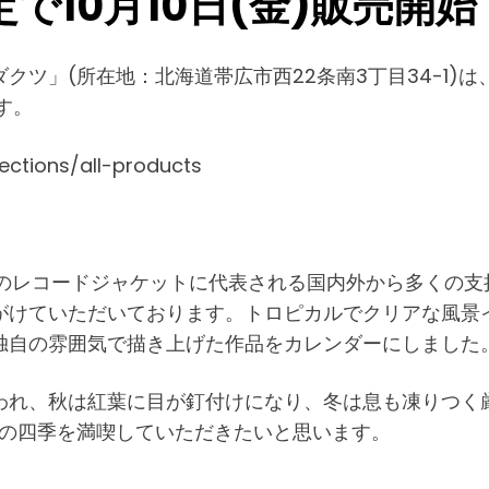
10月10日(金)販売開始
ツ」(所在地：北海道帯広市西22条南3丁目34-1)は
す。
ctions/all-products
N』などのレコードジャケットに代表される国内外から多くの
がけていただいております。トロピカルでクリアな風景
独自の雰囲気で描き上げた作品をカレンダーにしました
われ、秋は紅葉に目が釘付けになり、冬は息も凍りつく
道の四季を満喫していただきたいと思います。