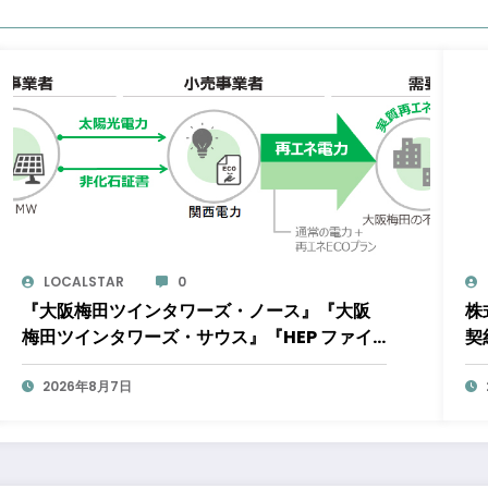
LOCALSTAR
0
『大阪梅田ツインタワーズ・ノース』『大阪
株
梅田ツインタワーズ・サウス』『HEP ファイ
契
ブ』において8月下旬から「オフサイト型コー
8
ポレートPPA」による再生可能エネルギー電
2026年8月7日
成
力の使用を開始します