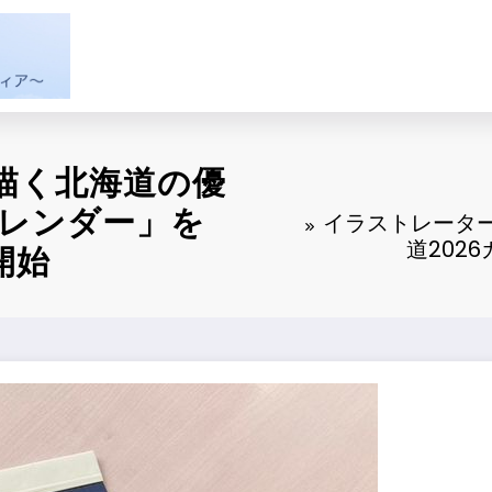
描く北海道の優
カレンダー」を
イラストレータ
道202
開始