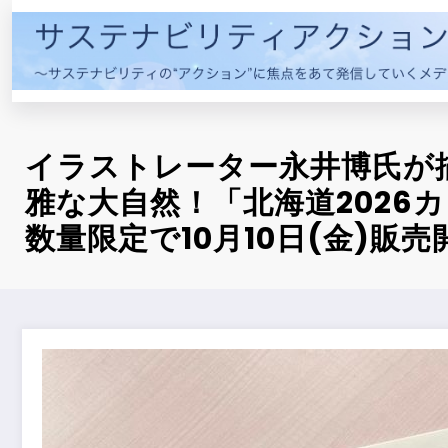
コ
ン
テ
ン
ツ
へ
イラストレーター永井博氏が
ス
キ
雅な大自然！「北海道2026
ッ
数量限定で10月10日(金)販売
プ