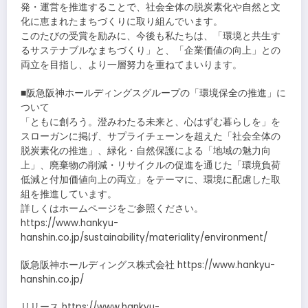
発・運営を推進することで、社会全体の脱炭素化や自然と文
化に恵まれたまちづくりに取り組んでいます。
このたびの受賞を励みに、今後も私たちは、「環境と共生す
るサステナブルなまちづくり」と、「企業価値の向上」との
両立を目指し、より一層努力を重ねてまいります。
■阪急阪神ホールディングスグループの「環境保全の推進」に
ついて
「ともに創ろう。澄みわたる未来と、心はずむ暮らしを」を
スローガンに掲げ、サプライチェーンを超えた「社会全体の
脱炭素化の推進」、緑化・自然保護による「地域の魅力向
上」、廃棄物の削減・リサイクルの促進を通じた「環境負荷
低減と付加価値向上の両立」をテーマに、環境に配慮した取
組を推進しています。
詳しくはホームページをご参照ください。
https://www.hankyu-
hanshin.co.jp/sustainability/materiality/environment/
阪急阪神ホールディングス株式会社 https://www.hankyu-
hanshin.co.jp/
リリース https://www.hankyu-