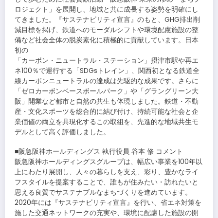
ロジェクト」を展開し、地域と共に成長する姿勢を明確にし
てきました。『サステナビリティ宣言』のもと、GHG排出削
減目標を掲げ、鉄道へのモーダルシフトや環境配慮施設の整
備など社会全体の脱炭素化に積極的に貢献しています。日本
初の
「カーボン・ニュートラル・ステーション」摂津市駅や再エ
ネ100％で運行する「SDGsトレイン」、関西初となる鉄道全
線カーボンニュートラルの達成は先駆的な成果です。さらに
「ゼロカーボンベースボールパーク」や「グラングリーン大
阪」開業など都市と自然の共生も体現しました。鉄道・不動
産・文化スポーツを総合的に結び付け、持続可能な社会と企
業価値の両立を具現化するこの取組を、先進的な地域共生モ
デルとして高く評価しました。
■阪急阪神ホールディングス 執行役員 谷本 修 コメント
阪急阪神ホールディングスグループは、幅広い事業を100年以
上にわたり展開し、人々の暮らしを支え、彩り、豊かなライ
フスタイルを提案することで、誰もが住みたい・訪れたいと
思える良質でサステナブルなまちづくりを進めています。
2020年には『サステナビリティ宣言』を行い、省エネ対策を
施した交通ネットワークの充実や、環境に配慮した施設の開