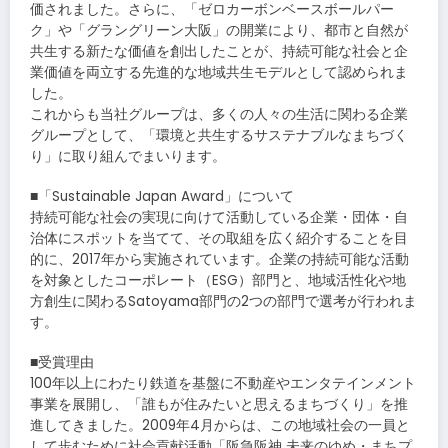
価されました。さらに、「ゼロカーボンベースボールパー
ク」や「グラングリーン大阪」の開業により、都市と自然が
共生する新たな価値を創出したことが、持続可能な社会と企
業価値を両立する先進的な地域共生モデルとして認められま
した。
これからも当社グループは、多くの人々の生活に関わる企業
グループとして、「環境と共生するサステナブルなまちづく
り」に取り組んでまいります。
■「Sustainable Japan Award」について
持続可能な社会の実現に向けて活動している企業・団体・自
治体にスポットを当てて、その取組を広く紹介することを目
的に、2017年から実施されています。企業の持続可能な活動
を対象としたコーポレート（ESG）部門と、地域活性化や地
方創生に関わるSatoyama部門の2つの部門で選考が行われま
す。
■受賞理由
100年以上にわたり鉄道を基盤に不動産やエンタテインメント
事業を展開し、「誰もが住みたいと思えるまちづくり」を推
進してきました。2009年4月からは、この地域社会の一員と
して歩むために社会貢献活動「阪急阪神 未来のゆめ・まちプ