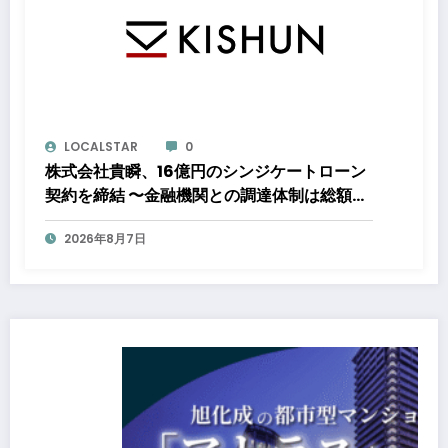
LOCALSTAR
0
株式会社貴瞬、16億円のシンジケートローン
契約を締結 〜金融機関との調達体制は総額約
80億円規模へ。DX・海外展開をはじめとし
2026年8月7日
た成長投資を加速～