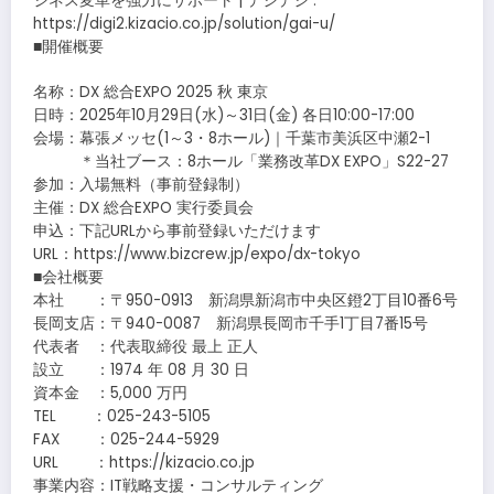
ジネス変革を強力にサポート | デジデジ :
https://digi2.kizacio.co.jp/solution/gai-u/
■開催概要
名称：DX 総合EXPO 2025 秋 東京
日時：2025年10月29日(水)～31日(金) 各日10:00-17:00
会場：幕張メッセ(1～3・8ホール)｜千葉市美浜区中瀬2-1
＊当社ブース：8ホール「業務改革DX EXPO」S22-27
参加：入場無料（事前登録制）
主催：DX 総合EXPO 実行委員会
申込：下記URLから事前登録いただけます
URL：https://www.bizcrew.jp/expo/dx-tokyo
■会社概要
本社 ：〒950-0913 新潟県新潟市中央区鐙2丁目10番6号
長岡支店：〒940-0087 新潟県長岡市千手1丁目7番15号
代表者 ：代表取締役 最上 正人
設立 ：1974 年 08 月 30 日
資本金 ：5,000 万円
TEL ：025-243-5105
FAX ：025-244-5929
URL ：https://kizacio.co.jp
事業内容：IT戦略支援・コンサルティング