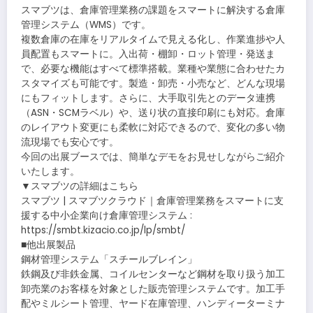
スマブツは、倉庫管理業務の課題をスマートに解決する倉庫
管理システム（WMS）です。
複数倉庫の在庫をリアルタイムで見える化し、作業進捗や人
員配置もスマートに。入出荷・棚卸・ロット管理・発送ま
で、必要な機能はすべて標準搭載。業種や業態に合わせたカ
スタマイズも可能です。製造・卸売・小売など、どんな現場
にもフィットします。さらに、大手取引先とのデータ連携
（ASN・SCMラベル）や、送り状の直接印刷にも対応。倉庫
のレイアウト変更にも柔軟に対応できるので、変化の多い物
流現場でも安心です。
今回の出展ブースでは、簡単なデモをお見せしながらご紹介
いたします。
▼スマブツの詳細はこちら
スマブツ | スマブツクラウド｜倉庫管理業務をスマートに支
援する中小企業向け倉庫管理システム :
https://smbt.kizacio.co.jp/lp/smbt/
■他出展製品
鋼材管理システム「スチールブレイン」
鉄鋼及び非鉄金属、コイルセンターなど鋼材を取り扱う加工
卸売業のお客様を対象とした販売管理システムです。加工手
配やミルシート管理、ヤード在庫管理、ハンディーターミナ