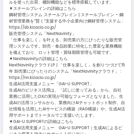
ルを使った出荷、棚卸機能などを標準搭載しています。
▼スチールブレインの詳細はこちら
鋼材管理システム スチールブレイン | スチールブレイン – 鋼
材管理業務を”賢く”支援する中小企業向け鋼材管理システム :
https://sb.kizacio.co.jp/
販売管理システム「NextNavinity」
「仕事を楽しく」を叶える、卸売業の方にぴったりな販売管
理システムです。卸売・食品卸業に特化した豊富な業務機能
を備えており、ロット管理・賞味期限管理も可能です。
▼NextNavinityの詳細はこちら
NextNavinityクラウドLP | 「仕事を楽しく」を創りつづけて15
年 卸売業にぴったりのシステム「NextNavinityクラウド」 :
https://nn.kizacio.co.jp/
生成AI活用支援メニュー「GAI-U SUPPORT」
生成AIのビジネス活用は、「試しに使ってみる」から、自社
業務に活用したDXの実現が可能なフェーズとなりました。生
成AIの活用コンサルから、業務向けAIチャットボット制作、自
社情報を活用したAIサービスの構築（RAG構築）や、生成AI活
用サポートまでトータルでご支援いたします。
▼GAI-U SUPPORTの詳細はこちら
生成AI活用支援メニュー GAI-U SUPPORT｜生成AIによるビ