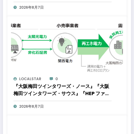
2026年8月7日
LOCALSTAR
0
『大阪梅田ツインタワーズ・ノース』『大阪
梅田ツインタワーズ・サウス』『HEP ファイ
ブ』において8月下旬から「オフサイト型コ
2026年8月7日
ーポレートPPA」による再生可能エネルギー
電力の使用を開始します