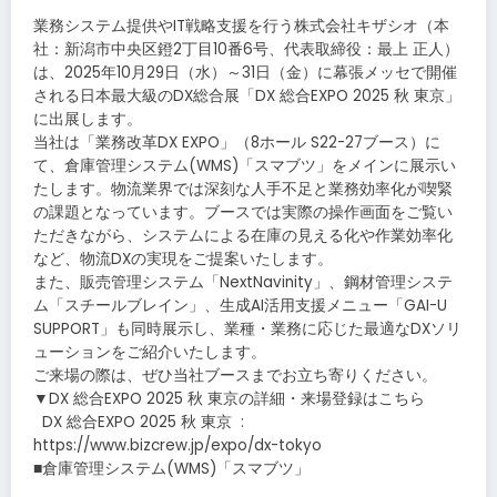
業務システム提供やIT戦略支援を行う株式会社キザシオ（本
社：新潟市中央区鐙2丁目10番6号、代表取締役：最上 正人）
は、2025年10月29日（水）～31日（金）に幕張メッセで開催
される日本最大級のDX総合展「DX 総合EXPO 2025 秋 東京」
に出展します。
当社は「業務改革DX EXPO」（8ホール S22-27ブース）に
て、倉庫管理システム(WMS)「スマブツ」をメインに展示い
たします。物流業界では深刻な人手不足と業務効率化が喫緊
の課題となっています。ブースでは実際の操作画面をご覧い
ただきながら、システムによる在庫の見える化や作業効率化
など、物流DXの実現をご提案いたします。
また、販売管理システム「NextNavinity」、鋼材管理システ
ム「スチールブレイン」、生成AI活用支援メニュー「GAI-U
SUPPORT」も同時展示し、業種・業務に応じた最適なDXソリ
ューションをご紹介いたします。
ご来場の際は、ぜひ当社ブースまでお立ち寄りください。
▼DX 総合EXPO 2025 秋 東京の詳細・来場登録はこちら
DX 総合EXPO 2025 秋 東京 :
https://www.bizcrew.jp/expo/dx-tokyo
■倉庫管理システム(WMS)「スマブツ」