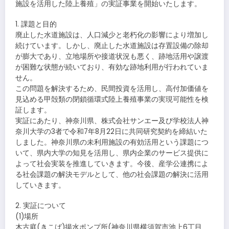
施設を活用した陸上養殖」の実証事業を開始いたします。
1. 課題と目的
廃止した水道施設は、人口減少と老朽化の影響により増加し
続けています。しかし、廃止した水道施設は存置設備の除却
が膨大であり、立地場所や接道状況も悪く、跡地活用や譲渡
が困難な状態が続いており、有効な跡地利用が行われていま
せん。
この問題を解決するため、民間投資を活用し、高付加価値を
見込める甲殻類の閉鎖循環式陸上養殖事業の実現可能性を検
証します。
実証にあたり、神奈川県、株式会社サンエー及び学校法人神
奈川大学の3者で令和7年8月22日に共同研究契約を締結いた
しました。神奈川県の未利用施設の有効活用という課題につ
いて、県内大学の知見を活用し、県内企業のサービス提供に
よって社会実装を推進していきます。今後、産学公連携によ
る社会課題の解決モデルとして、他の社会課題の解決に活用
していきます。
2. 実証について
(1)場所
木古庭(きこば)揚水ポンプ所(神奈川県横須賀市池上6丁目