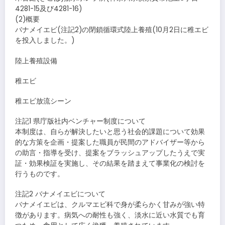
4281-15及び4281-16)
(2)概要
バナメイエビ(注記2)の閉鎖循環式陸上養殖(10月2日に稚エビ
を投入しました。)
陸上養殖設備
稚エビ
稚エビ放流シーン
注記1 県庁版社内ベンチャー制度について
本制度は、自らが解決したいと思う社会的課題について効果
的な方策を企画・提案した職員が民間のアドバイザー等から
の助言・指導を受け、提案をブラッシュアップしたうえで実
証・効果検証を実施し、その結果を踏まえて事業化の検討を
行うものです。
注記2 バナメイエビについて
バナメイエビは、クルマエビ科で身が柔らかく甘みが強い特
徴があります。病気への耐性も強く、淡水に近い水質でも育