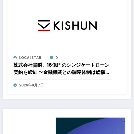
LOCALSTAR
0
株式会社貴瞬、16億円のシンジケートローン
契約を締結 〜金融機関との調達体制は総額約
80億円規模へ。DX・海外展開をはじめとし
2026年8月7日
た成長投資を加速～