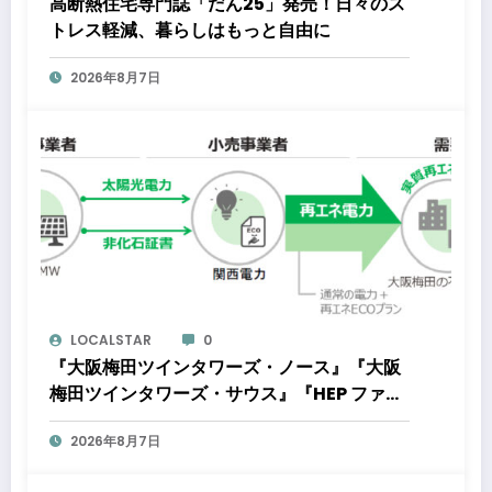
高断熱住宅専門誌「だん25」発売！日々のス
トレス軽減、暮らしはもっと自由に
2026年8月7日
LOCALSTAR
0
『大阪梅田ツインタワーズ・ノース』『大阪
梅田ツインタワーズ・サウス』『HEP ファイ
ブ』において8月下旬から「オフサイト型コ
2026年8月7日
ーポレートPPA」による再生可能エネルギー
電力の使用を開始します