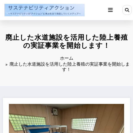
コ
ン
テ
ン
ツ
へ
廃止した水道施設を活用した陸上養殖
ス
キ
の実証事業を開始します！
ッ
プ
ホーム
廃止した水道施設を活用した陸上養殖の実証事業を開始しま
す！