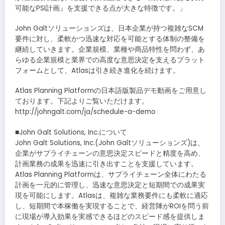
可能なPSI計画』を支援できる点が大きな特徴です。」
John Galtソリューションズは、日本企業が持つ複雑なSCM
要件に対し、柔軟かつ迅速な対応を可能とする体制の整備を
継続していきます。企業規模、業種や商品特性を問わず、あ
らゆる企業規模と業界での高度な意思決定を支えるプラット
フォームとして、Atlasは引き続き進化を続けます。
Atlas Planning Platformの日本語版製品デモ動画をご用意し
ております。下記よりご覧いただけます。
http://johngalt.com/ja/schedule-a-demo
■John Galt Solutions, Inc.について
John Galt Solutions, Inc.(John Galtソリューションズ)は、
企業がサプライチェーンの意思決定スピードと精度を高め、
計画業務の成果を迅速に引き出すことを支援しています。
Atlas Planning Platformは、サプライチェーン全体にわたる
計画を一元的に管理し、迅速な意思決定と短期間での成果実
現を可能にします。Atlasは、複雑な業務要件にも柔軟に適応
し、短期間で本稼働を実現することで、経営陣がROIを問う前
に現場が導入効果を実感できるほどのスピード感を提供しま