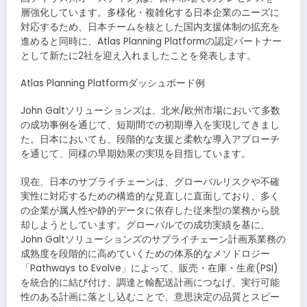
層強化しています。多様化・複雑化する日本企業のニーズに
対応するため、日本チームを核とした国内支援体制の拡充を
進めると同時に、Atlas Planning Platformの認定パートナー
として新たに2社を迎え入れましたことを発表します。
Atlas Planning Platformダッシュボード例
John Galtソリューションズは、北米/欧州市場において多数
の成功事例を通じて、短期間での初期導入を実現してきまし
た。日本においても、段階的な支援と柔軟な導入アプローチ
を通じて、同様の早期効果の実現を目指しています。
現在、日本のサプライチェーンは、グローバルリスクや不確
実性に対応するための構造的な見直しに直面しており、多く
の企業が属人性や静的データに依存した従来型の業務から脱
却しようとしています。グローバルでの成功実績を基に、
John Galtソリューションズのサプライチェーン計画系業務の
成熟度を段階的に高めていくための体系的なメソドロジー
「Pathways to Evolve」によって、販売・在庫・生産(PSI)
を統合的に結び付け、調達と輸配送計画につなげ、実行可能
性のある計画に落とし込むことで、意思決定の品質とスピー