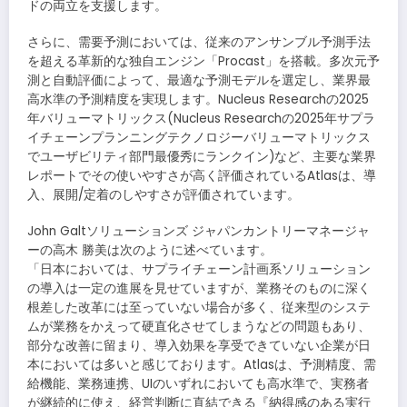
ドの両立を支援します。
さらに、需要予測においては、従来のアンサンブル予測手法
を超える革新的な独自エンジン「Procast」を搭載。多次元予
測と自動評価によって、最適な予測モデルを選定し、業界最
高水準の予測精度を実現します。Nucleus Researchの2025
年バリューマトリックス(Nucleus Researchの2025年サプラ
イチェーンプランニングテクノロジーバリューマトリックス
でユーザビリティ部門最優秀にランクイン)など、主要な業界
レポートでその使いやすさが高く評価されているAtlasは、導
入、展開/定着のしやすさが評価されています。
John Galtソリューションズ ジャパンカントリーマネージャ
ーの高木 勝美は次のように述べています。
「日本においては、サプライチェーン計画系ソリューション
の導入は一定の進展を見せていますが、業務そのものに深く
根差した改革には至っていない場合が多く、従来型のシステ
ムが業務をかえって硬直化させてしまうなどの問題もあり、
部分な改善に留まり、導入効果を享受できていない企業が日
本においては多いと感じております。Atlasは、予測精度、需
給機能、業務連携、UIのいずれにおいても高水準で、実務者
が継続的に使え、経営判断に直結できる『納得感のある実行