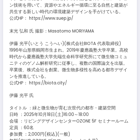
ン技術を用いて、資源やエネルギー循環に至る自然と建築が
共生する新しい時代の環境建築デザインを手がけている。
公式HP： https://www.suep.jp/
末光 弘和 氏 撮影：Masatomo MORIYAMA
伊藤 光平(いとう こうへい)(株式会社BIOTA 代表取締役)
1996年山形県鶴岡市生まれ。2019年慶應義塾大学卒業。高校
時代から慶應義塾大学先端生命科学研究所にて微生物コミュ
ニティのゲノム解析研究に従事し、複数の国際論文を出版。
卒業後、株式会社を創業。微生物多様性を高める都市デザイ
ンを推進している。
公式HP： https://biota.city/
伊藤 光平 氏
タイトル ：緑と微生物が育む次世代の都市・建築空間
日時 ：2025年10月18日(土)16:00～18:00
会場 ：リビングデザインセンターOZONE 5F セミナールーム
定員 ：60名
参加費 ：2,000円(税込)(一般)