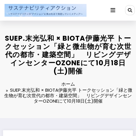
コ
ン
テ
ン
ツ
へ
SUEP.末光弘和 × BIOTA伊藤光平 トー
ス
キ
クセッション「緑と微生物が育む次世
ッ
代の都市・建築空間」 リビングデザ
プ
インセンターOZONEにて10月18日
(土)開催
ホーム
SUEP.末光弘和 × BIOTA伊藤光平 トークセッション「緑と微
生物が育む次世代の都市・建築空間」 リビングデザインセン
ターOZONEにて10月18日(土)開催