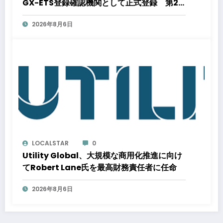
GX-ETS登録確認機関として正式登録 第2
フェーズ開始で制度対応が義務化、企業の対
2026年8月6日
応はどう変わるのか？ 法的拘束力をもつ
GX-ETSの実務ポイント解説セミナーのアー
カイブ動画を公開中
LOCALSTAR
0
Utility Global、大規模な商用化推進に向け
てRobert Lane氏を最高財務責任者に任命
2026年8月6日