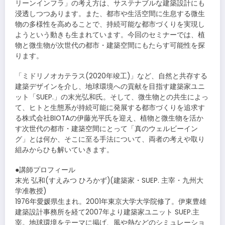
リーンインフラ」の考え方は、サステナブルな建築設計にも
浸透しつつあります。また、都市や生活空間に生息する微生
物の多様性を高めることで、持続可能な都市づくりを実現し
ようという動きも生まれています。今回のセミナーでは、植
物と微生物が次世代の都市・建築空間にもたらす可能性を探
ります。
「ミドリノオカテラス(2020年竣工)」など、自然と共存する
建築デザインを介し、地球環境への貢献を目指す建築家ユニ
ット「SUEP.」の末光弘和氏。そして、微生物との共生によっ
て、ヒトと生態系が持続可能に発展する都市づくりを追求す
る株式会社BIOTAの伊藤光平氏を迎え、植物と微生物を活か
す次世代の都市・建築空間にとって「真のウェルビーイン
グ」とは何か、そこに至る手法について、両者の考えや取り
組みからひも解いていきます。
●講師プロフィール
末光 弘和(すえみつ ひろかず)(建築家・SUEP. 主宰・九州大
学准教授)
1976年愛媛県生まれ。2001年東京大学大学院修了。伊東豊雄
建築設計事務所を経て2007年より建築家ユニット SUEP.主
宰。地球環境をテーマに掲げ、風や熱などのシミュレーショ