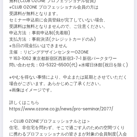
無料(CLUB OZONE プロフェッショナル会員)
※CLUB OZONE プロフェッショナル会員の方は
受講料が無料となります。
セミナー申込前に会員登録が完了していない場合、
受講料は無料となりませんので、ご注意ください。
申込方法 ：事前申込制(先着順)
支払方法 ：事前決済(クレジットカードのみ)
※当日の現金払いはできません
主催 ：リビングデザインセンターOZONE
〒163-1062 東京都新宿区西新宿3-7-1 新宿パークタワー
問い合わせ先：03-5322-6500(代) ※水曜日休館(祝日を除く)
※やむを得ない事情により、中止または延期とさせていただく
場合がございます。あらかじめご了承ください。
※画像はイメージです。
詳しくはこちら
https://www.ozone.co.jp/news/pro-seminar/2077/
＜CLUB OZONEプロフェッショナルとは＞
住宅、非住宅を問わず、そこで過ごす人のための空間づくり
に携わるプロフェッショナルの皆さまが対象の会員制度(入会