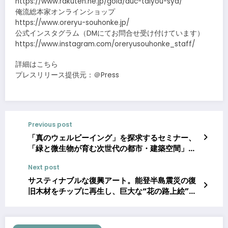
https://www.rakuten.ne.jp/gold/auc-taiyou-sya/
俺流総本家オンラインショップ
https://www.oreryu-souhonke.jp/
公式インスタグラム（DMにてお問合せ受け付けています）
https://www.instagram.com/oreryusouhonke_staff/
詳細はこちら
プレスリリース提供元：＠Press
Previous post
「真のウェルビーイング」を探求するセミナー、
「緑と微生物が育む次世代の都市・建築空間」を
リビングデザインセンターOZONEにて開催
Next post
サスティナブルな復興アート。能登半島震災の復
旧木材をチップに再生し、巨大な“花の路上絵”が
完成！60名の市民が参加。