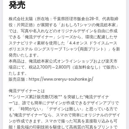
発売
株式会社太陽（所在地：千葉県匝瑳市飯倉台28-11、代表取締
役：片岡正徳）が展開する「おもしろTシャツの俺流総本家」
では、写真や名入れなどのオリジナルデザインを自由に作成
できる「俺流デザイナー」シリーズから、環境に配慮したサ
ステナビリティ素材を使用した「4.4オンス ドライスムース
ポリエステル ロングスリーブ Tシャツ(両面プリント）」を新
発売いたします。
本商品は、俺流総本家公式オンラインショップおよび楽天市
場店にて、税込2,700円～2,800円（追加料金なし）で販売い
たします。
販売店舗：https://www.oreryu-souhonke.jp/
俺流デザイナーとは
**シリーズ累計販売数1万枚** を突破した”俺流デザイナ
ー”は、誰でも簡単にデザインが作成できるデザインアプリで
す。「時間がない」「デザインは難しい」と思っている方で
も”俺流デザイナー”なら、スマホで簡単にオリジナルのデザイ
ンが作成できます。スマホで撮った写真を直接取り込みも可
能！最先端の印刷技術を駆使して高画質の写真をプリントで