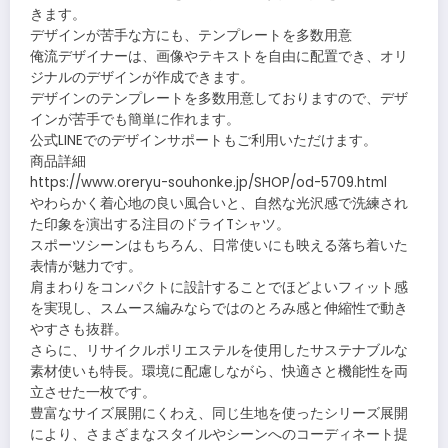
きます。
デザインが苦手な方にも、テンプレートを多数用意
俺流デザイナーは、画像やテキストを自由に配置でき、オリ
ジナルのデザインが作成できます。
デザインのテンプレートを多数用意しておりますので、デザ
インが苦手でも簡単に作れます。
公式LINEでのデザインサポートもご利用いただけます。
商品詳細
https://www.oreryu-souhonke.jp/SHOP/od-5709.html
やわらかく着心地の良い風合いと、自然な光沢感で洗練され
た印象を演出する注目のドライTシャツ。
スポーツシーンはもちろん、日常使いにも映える落ち着いた
表情が魅力です。
肩まわりをコンパクトに設計することでほどよいフィット感
を実現し、スムース編みならではのとろみ感と伸縮性で動き
やすさも抜群。
さらに、リサイクルポリエステルを使用したサステナブルな
素材使いも特長。環境に配慮しながら、快適さと機能性を両
立させた一枚です。
豊富なサイズ展開にくわえ、同じ生地を使ったシリーズ展開
により、さまざまなスタイルやシーンへのコーディネート提