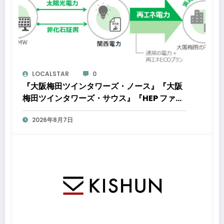
LOCALSTAR
0
『大阪梅田ツインタワーズ・ノース』『大阪
梅田ツインタワーズ・サウス』『HEP ファイ
ブ』において8月下旬から「オフサイト型コ
2026年8月7日
ーポレートPPA」による再生可能エネルギー
電力の使用を開始します