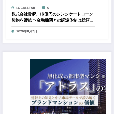
LOCALSTAR
0
株式会社貴瞬、16億円のシンジケートローン
契約を締結 〜金融機関との調達体制は総額約
80億円規模へ。DX・海外展開をはじめとし
2026年8月7日
た成長投資を加速～