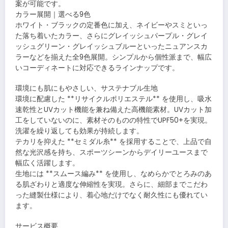
案が可能です。
カラー展開｜選べる9色
ホワイト・ブラックの定番色に加え、ネイビーやスミといっ
た落ち着いたカラー、さらにグレイッシュパープル・グレイ
ッシュグリーン・グレイッシュブルーといったニュアンスカ
ラーなどを揃えた全9色展開。シンプルから個性派まで、幅広
いコーディネートに対応できるラインナップです。
環境にも肌にもやさしい、サステナブル生地
環境に配慮した **リサイクルポリエステル** を使用し、吸水
速乾性とUVカット機能を兼ね備えた高機能素材。UVカット加
工をしていないのに、素材そのものの特性でUPF50+を実現。
洗濯を繰り返しても効果が持続します。
テカリを抑えた **セミダル糸** を採用することで、上品で自
然な光沢感を持ち、スポーツシーンからデイリーユースまで
幅広く活躍します。
生地には **スムース編み** を使用し、なめらかでとろみのあ
る肌ざわりと適度な伸縮性を実現。さらに、細部までこだわ
った縫製仕様により、着心地だけでなく耐久性にも優れてい
ます。
サービス概要