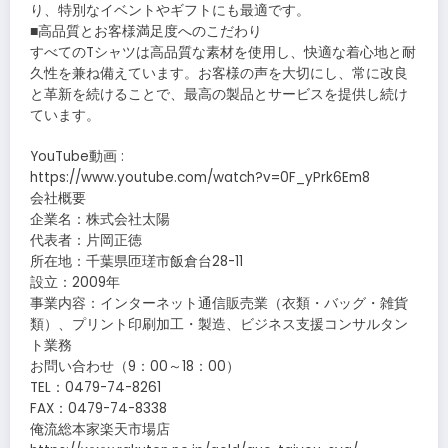
り、特別なイベントやギフトにも最適です。
■高品質とお客様満足度へのこだわり
すべてのTシャツは高品質な素材を使用し、快適な着心地と耐
久性を兼ね備えています。お客様の声を大切にし、常に改良
と革新を続けることで、最高の製品とサービスを提供し続け
ています。
YouTube動画 :
https://www.youtube.com/watch?v=0F_yPrk6Em8
会社概要
企業名：株式会社太陽
代表者：片岡正徳
所在地：千葉県匝瑳市飯倉台28-11
設立：2009年
事業内容：インターネット通信販売業（衣類・バッグ・雑貨
類）、プリント印刷加工・製造、ビジネス支援コンサルタン
ト業務
お問い合わせ（9：00～18：00）
TEL：0479-74-8261
FAX：0479-74-8338
俺流総本家楽天市場店