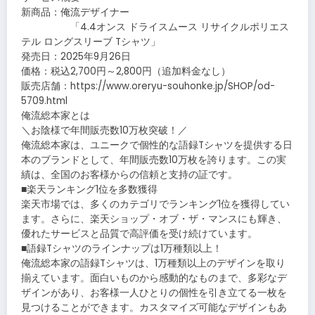
新商品：俺流デザイナー
「4.4オンス ドライスムース リサイクルポリエス
テル ロングスリーブ Tシャツ」
発売日：2025年9月26日
価格：税込2,700円～2,800円（追加料金なし）
販売店舗：https://www.oreryu-souhonke.jp/SHOP/od-
5709.html
俺流総本家とは
＼お陰様で年間販売数10万枚突破！／
俺流総本家は、ユニークで個性的な語録Tシャツを提供する日
本のブランドとして、年間販売数10万枚を誇ります。この実
績は、全国のお客様からの信頼と支持の証です。
■楽天ランキング1位を多数獲得
楽天市場では、多くのカテゴリでランキング1位を獲得してい
ます。さらに、楽天ショップ・オブ・ザ・マンスにも輝き、
優れたサービスと品質で高評価を受け続けています。
■語録Tシャツのラインナップは1万種類以上！
俺流総本家の語録Tシャツは、1万種類以上のデザインを取り
揃えています。面白いものから感動的なものまで、多彩なデ
ザインがあり、お客様一人ひとりの個性を引き立てる一枚を
見つけることができます。カスタマイズ可能なデザインもあ