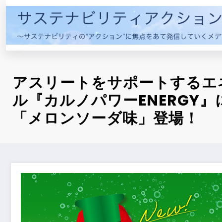
コ
ン
テ
ン
ツ
へ
アスリートをサポートするエ
ス
キ
ル『カルノパワーENERGY
ッ
「メロンソーダ味」登場！
プ