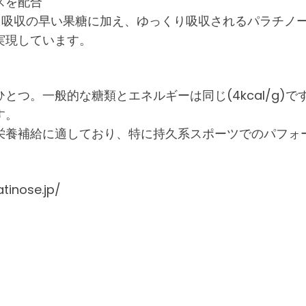
スを配合
して吸収の早い果糖に加え、ゆっくり吸収されるパラチノ
実現しています。
つ。一般的な糖類とエネルギーは同じ(4kcal/g)で
す。
栄養補給に適しており、特に持久系スポーツでのパフォ
nose.jp/