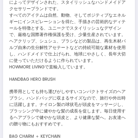
によってデザインされた、スタイリッシュなハンドメイドア
クセサリーブランドです。
すべてのアイテムは自然、動物、そしてポジティブなエネル
ギーにインスピレーションを得た、手描きの芸術的なディテ
ールを特徴とする、ユニークでスタイリッシュなデザイン
で、厳格な国際著作権保護を受け、少量生産されています。
ヘアクリップ、シュシュ、ブラシなどの製品は、再生木材パ
ルプ由来の生分解性アセテートなどの持続可能な素材を使用
し、ハンドメイドで仕上げられ、地球にやさしく、長年大切
に使っていただけるように作られています。
HOWMORE LIVINGで直輸入しています。
HANDBAG HERO BRUSH
携帯用としても持ち運びがしやすいコンパクトサイズのヘア
ブラシ。ハンドバッグに収まるサイズなので、旅行や外出時
に活躍します。ナイロン製の球状毛が頭皮をマッサージし、
ブラッシング中に健やかな髪の成長を促します。毎日使用す
るヘアブラシで健やかな頭皮と、より健康な髪へ。お友達へ
の贈り物にもおすすめです。
BAG CHARM ＋ KEYCHAIN