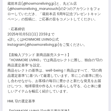
蔵前本店(@howmoreliving.jp)と、丸ビル店
(@howmoreliving_marunouchi)の2つのアカウントをフォ
ローしていただき、「蔵前本店 6周年記念プレゼントキャン
ペーン」の投稿に、ご応募の旨をコメントしてください。
・応募締切
2025年10月5日(日) 23:59まで
※詳しくはHOWMORE LIVING公式
Instagram(@howmoreliving.jp)をご覧ください。
【直輸入ブランド 新商品販売スタート】
『HOWMORE LIVING』では商品セレクトに際し、独自の“12の
商品選定基準”を設定。
商品セレクトの基準は、well-being！商品はすべて、“12の商
品選定基準”に基づいて厳選しています。常にこの基準に照ら
し合わせながら、お客様の毎日に豊かさと新たな発見をお届
けしつつ、地球環境や作る人々の暮らしも守る、心と体に優
しいアイテムを幅広く紹介しています。
HML 12の選定基準