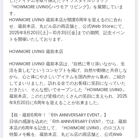
したアイテムを取り揃えたライフスタイルショップ
『HOWMORE LIVING(ハウモア リビング)』を展開していま
す。
HOWMORE LIVING 蔵前本店が開業6周年を迎えるのに合わ
せ、蔵前本店、丸ビル店の両店舗と、公式Web Storeにて、
2025年9月20日(土)～10月31日(金)までの期間、記念イベン
トを開催いたしております。
HOWMORE LIVING 蔵前本店
HOWMORE LIVING 蔵前本店は、“自然に寄り添いながら、生
活を楽しむ”というコンセプトを掲げ、自然や動物と共存しな
がら、心と体にやさしいアイテムを国内外から集め、ご紹介
してまいりました。訪れる全てのお客様に笑顔になっていた
だきたい、そんな想いでオープンした『HOWMORE LIVING』
蔵前本店。このたび皆様のたくさんの笑顔に支えられ、2025
年9月20日に6周年を迎えることが出来ました。
【祝・蔵前6周年！「6th ANNIVERSARY EVENT」】
日頃の感謝を込めた「6th ANNIVERSARY EVENT」では、蔵前
本店の6周年を記念して、『HOWMORE LIVING』のロゴ入り
特製メモ帳を、蔵前本店、丸ビル店の両店舗と、公式Web