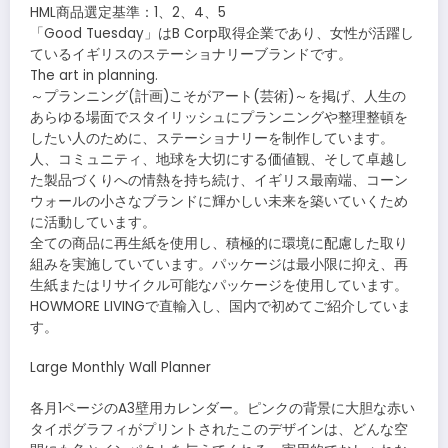
HML商品選定基準：1、2、4、5
「Good Tuesday」はB Corp取得企業であり、女性が活躍し
ているイギリスのステーショナリーブランドです。
The art in planning.
～プランニング(計画)こそがアート(芸術)～を掲げ、人生の
あらゆる場面でスタイリッシュにプランニングや整理整頓を
したい人のために、ステーショナリーを制作しています。
人、コミュニティ、地球を大切にする価値観、そして卓越し
た製品づくりへの情熱を持ち続け、イギリス最南端、コーン
ウォールの小さなブランドに輝かしい未来を築いていくため
に活動しています。
全ての商品に再生紙を使用し、積極的に環境に配慮した取り
組みを実施していています。パッケージは最小限に抑え、再
生紙またはリサイクル可能なパッケージを使用しています。
HOWMORE LIVINGで直輸入し、国内で初めてご紹介していま
す。
Large Monthly Wall Planner
各月1ページのA3壁用カレンダー。ピンクの背景に大胆な赤い
タイポグラフィがプリントされたこのデザインは、どんな空