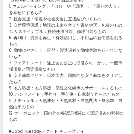
【HOWMORE LIVING 12の商品選定基準】
1. ウェルビーイング：「自分」や「環境」、「周りの人々」
を幸せにするもの
2. 社会支援：環境や社会支援に直接結びつくもの
3. 自然環境保護：地球の未来を考えた素材や形、包装のもの
4. サステイナブル：持続使用可能、修理可能なもの
5. 再利用：資源を再生・有効活用し、不用品の新価値を創る
もの
6. 動物にやさしく：開発・製造過程で動物実験を行っていな
いもの
7. フェアトレード：途上国と公正に取引され、かつ、一般市
場価格と同等価格なもの
8. 安全基準クリア：日本国内、国際的な安全基準をクリアし
たもの
9. 地方応援：地方応援、伝統文化継承のサポートをするもの
10. ハンドメイド：手作り・手仕事・自家製で作られたもの
11. ナチュラル：天然成分・天然素材・自然農法・無添加・自
然由来のもの
12. オーガニック：国内外の各認証機関にて認証済みの素材の
もの
■Good Tuesday／グッド チューズデイ