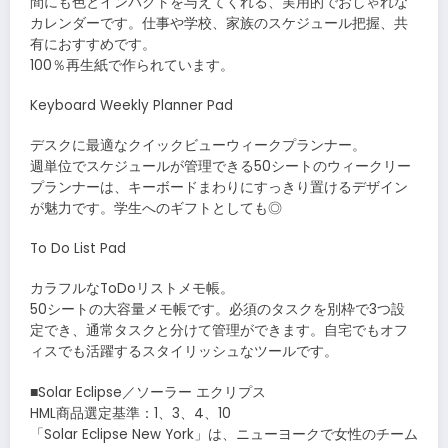
間にも色とインパクトを与えてくれる、実用的でおしゃれな
カレンダーです。仕事や学校、家族のスケジュール把握、共
有におすすめです。
100％再生紙で作られています。
Keyboard Weekly Planner Pad
デスクに最適なクイックビューウィークプランナー。
週単位でスケジュールが管理できる50シートのウィークリー
プランナーは、キーボードまわりにすっきり置けるデザイン
が魅力です。学生へのギフトとしても◎
To Do List Pad
カラフルなToDoリストメモ帳。
50シートの大容量メモ帳です。必須のタスクを別枠で3つ設
定でき、通常タスクと分けて管理ができます。自宅でもオフ
ィスでも活躍するスタイリッシュなツールです。
■Solar Eclipse／ソーラー エクリプス
HML商品選定基準：1、3、4、10
「Solar Eclipse New York」は、ニューヨークで女性のチーム