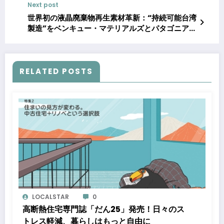
Next post
糸が期間限定登場
世界初の液晶廃棄物再生素材革新：“持続可能台湾
製造”をベンキュー・マテリアルズとパタゴニア
ら、循環経済フォーラムで発信
RELATED POSTS
LOCALSTAR
0
高断熱住宅専門誌「だん25」発売！日々のス
トレス軽減、暮らしはもっと自由に