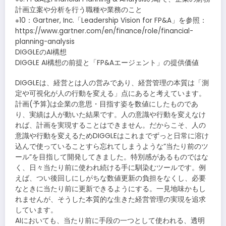
計画立案や分析を行う職種や業務のこと
※10：Gartner, Inc.「Leadership Vision for FP&A」を参照：
https://www.gartner.com/en/finance/role/financial-
planning-analysis
DIGGLEのAI構想
DIGGLE AI構想の前提と「FP&Aエージェント」の提供価値
DIGGLEは、経営とは人の営みであり、経営管理の本質は「測
定や可視化が人の行動を変える」点にあると考えています。
計画(予算)は企業の意思・目指す姿を数値にしたものであ
り、実績は人が動いた結果です。人の意識や行動を変えなけ
れば、計画を実現することはできません。だからこそ、人の
意識や行動を変えるためDIGGLEはこれまでずっと日常に溶け
込んで使っていることすら忘れてしまうような”当たり前のツ
ール”を目指して開発してきました。特別感があるものではな
く、日々当たり前に使われ続ける手に馴染むツールです。例
えば、つい後回しにしがちな数値更新の負担をなくし、必要
なときに当たり前に更新できるようにする。一見地味かもし
れませんが、そうした本質的な生きた経営管理の実現を追求
しています。
AIにおいても、当たり前に手段の一つとして使われる、透明