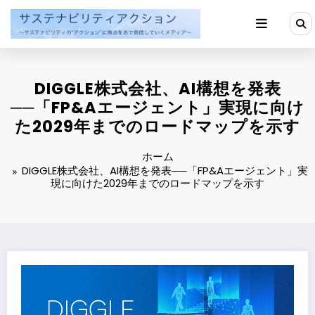
コ
ン
テ
ン
ツ
へ
DIGGLE株式会社、AI構想を発表
ス
キ
──「FP&Aエージェント」実現に向け
ッ
た2029年までのロードマップを示す
プ
ホーム
DIGGLE株式会社、AI構想を発表──「FP&Aエージェント」実
現に向けた2029年までのロードマップを示す