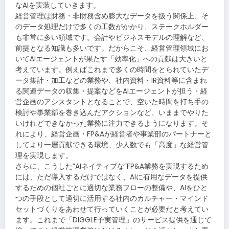
なAIを実装していきます。
経営管理は財務・非財務含め膨大なデータを扱う関係上、そ
のデータ処理だけで多くの工数がかかり、ステークホルダー
も非常に多い領域です。会計やビジネスモデルの理解など、
前提となる知識も多いです。だからこそ、経営管理領域にお
いてAIエージェントが果たす「効率化」への貢献は大きいと
考えています。例えばこれまで多くの時間をとられていたデ
ータ集計・加工などの業務や、社内資料・IR資料等に含まれ
る関連データの収集・提案などをAIエージェントが担う・経
営企画のアシスタントとなることで、空いた時間を打ち手の
検討や事業部を巻き込んだアクションなど、いままでやりた
いけれどできなかった業務に注力できるようになります。そ
れにより、経営企画・FP&Aが経営者や事業部のパートナーと
してより一層貢献できる環境、少人数でも「高度」な経営管
理を実現します。
さらに、こうした”AIネイティブな”FP&A業務を実現するため
には、ただ導入するだけではなく、AIに有用なデータを提供
するための個社ごとに適切な業務フローの整備や、AIをひと
つの手段として適切に活用する社内のカルチャー・マインド
セットづくりをあわせて行っていくことが必要だと考えてい
ます。これまで「DIGGLE予実管理」のサービス提供を通じて