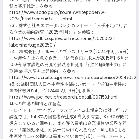
移と将来推計」を参照：
https://www8.cao.go.jp/kourei/whitepaper/w-
2024/html/zenbun/s1_1_1.html
※3：株式会社帝国データバンクのレポート「人手不足に対す
る企業の動向調査（2025年1月）」を参照：
https://www.tdb.co.jp/report/economic/20250221-
laborshortage202501/
※4：株式会社リクルートのプレスリリース(2024年9月25日)
「生産性向上を急ぐ企業、『経営企画』求人が2015年1-6月比
10.0倍 潜在課題の発見や解決を担える『付加価値創出力』に
期待 給与水準も上昇傾向」を参照：
https://www.recruit.co.jp/newsroom/pressrelease/2024/092
※5: 公益財団法人日本生産性本部のレポート 「労働生産性の
国際比較2024」(2024年12月16日)を参照：
https://www.jpc-net.jp/research/detail/007158.html
AIへの市場の期待と注意点
デロイト トーマツ グループがプライム上場企業に対し行った
調査では、94.3%の回答者が生成AI導入を有益、87.6%が既に
導入していると回答し、また導入目的は企業規模や業界を問
わず「業務効率化」が第一に挙げられるなど、AI活用による
生産性向上への期待は高まっています(※6)。一方、ガートナ