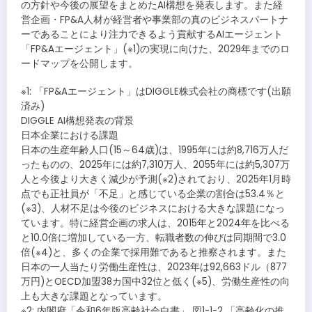
の方針や今後の展望をまとめたAI構想を発表します。また経
営企画・FP&A人材が経営者や事業部の真のビジネスパートナ
ーであることにより注力できるよう貢献するAIエージェント
「FP&Aエージェント」(※1)の実現に向けた、2029年までのロ
ードマップを公開します。
※1: 「FP&Aエージェント」はDIGGLE株式会社の商標です(出願
済み)
DIGGLE AI構想発表の背景
日本企業における課題
日本の生産年齢人口(15～64歳)は、1995年には約8,716万人だ
ったものの、2025年には約7,310万人、2055年には約5,307万
人と今後より大きく減少が予測(※2)されており、2025年1月時
点でも正社員が「不足」と感じている企業の割合は53.4％と
(※3)、人材不足は今後のビジネスにおける大きな課題になっ
ています。特に経営企画の求人は、2015年と2024年を比べる
と10.0倍に増加している一方、転職者数の伸びは同期間で3.0
倍(※4)と、多くの企業で採用難であると推察されます。また
日本の一人当たり労働生産性は、2023年は92,663ドル（877
万円)とOECD加盟38カ国中32位と低く(※5)、労働生産性の向
上も大きな課題となっています。
※2: 内閣府「令和6年版高齢社会白書」 図1-1-2 「高齢化の推