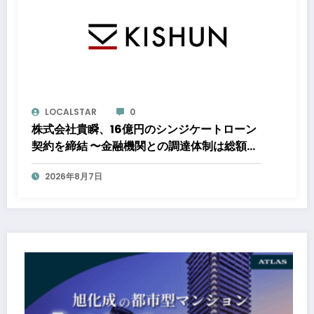
LOCALSTAR
0
株式会社貴瞬、16億円のシンジケートローン
契約を締結 〜金融機関との調達体制は総額約
80億円規模へ。DX・海外展開をはじめとし
2026年8月7日
た成長投資を加速～