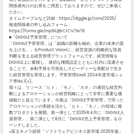
関係者向けのお席をご用意しておりますので、ぜひご来場く
ださい。
タイムテーブルなど詳細：https://diggle.jp/conx/2025/
報道関係者の申し込みフォーム：
https://forms.gle/mjdXUjBrCtCV71e78
■「DIGGLE予実管理」について
「DIGGLE予実管理」は「組織の距離を縮め、企業の未来の質
を上げる。」をProduct Visionに、経営資源の戦略的な投資
判断を支える経営管理プラットフォームです。経営情報を
DIGGLE上に蓄積し、適切な権限設定とともに社内に流通させ
ることで、余剰予算を可視化しスピーディーな再配分で生き
た経営管理を実現します。予実管理SaaS 2024年度市場シェ
ア率No.1(※)。
我々は、リソース「ヒト」「モノ」「カネ」の適切な経営判
断によるアロケーションが経営戦略にとって非常に重要な価
値観だと捉えています。今後は「DIGGLE予実管理」で培った
アロケーションの実績を活かし「ヒト」「モノ」の領域に複
数プロダクトを展開。第一弾として2025年4月に「DIGGLE人
員管理」、第二弾として8月に「DIGGLE売上予実管理」をロ
ーンチしました。
※富士キメラ総研「ソフトウェアビジネス新市場 2025年版」