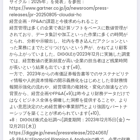
サイクル：2025年」を発表」を参照：
https://www.gartner.co.jp/ja/newsroom/press-
releases/pr-20250805-cloudai-hc
経営企画・FP&Aの課題と今後求められること
経営管理は多くの企業で表計算ソフトをベースに数値管理が
されており、データ集計や加工といった作業に多くの時間が
とられ、分析や示唆出し、社内を巻き込んだアクションとい
った業務にまでたどりつけないという声が、かねてより顧客
から上がっていました。DIGGLEが2023年12月に実施した調査
では、経営数値の更新頻度が高い企業の担当者ほど残業時間
が長いという結果も出ています(※8)。
一方で、2023年からの有価証券報告書等でのサステナビリテ
ィ情報や人的資本情報の開示義務化をはじめとした非財務情
報開示強化の流れや、経営環境の複雑化・変化の加速などの
背景から、経営企画やFP&A(※9)は昨今より財務データだけで
はなくビジネス全体を俯瞰した洞察を提供することや、より
よい意思決定のため経営層や事業部門とより強固なパートナ
ーシップを築くことが求められています(※10)。
※8： DIGGLE株式会社調べ(調査期間：2023年12月15日(金) 〜
12月21日(木))
https://diggle.jp/news/pressrelease/20240611/
※9: FP&AはFinancial Planning & Analysisの略で、企業の財務