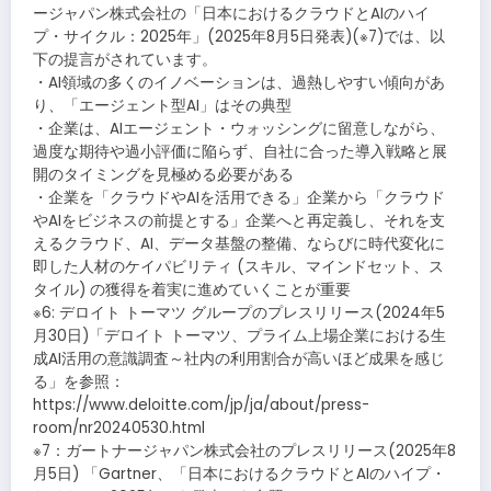
ージャパン株式会社の「日本におけるクラウドとAIのハイ
プ・サイクル：2025年」(2025年8月5日発表)(※7)では、以
下の提言がされています。
・AI領域の多くのイノベーションは、過熱しやすい傾向があ
り、「エージェント型AI」はその典型
・企業は、AIエージェント・ウォッシングに留意しながら、
過度な期待や過小評価に陥らず、自社に合った導入戦略と展
開のタイミングを見極める必要がある
・企業を「クラウドやAIを活用できる」企業から「クラウド
やAIをビジネスの前提とする」企業へと再定義し、それを支
えるクラウド、AI、データ基盤の整備、ならびに時代変化に
即した人材のケイパビリティ (スキル、マインドセット、ス
タイル) の獲得を着実に進めていくことが重要
※6: デロイト トーマツ グループのプレスリリース(2024年5
月30日)「デロイト トーマツ、プライム上場企業における生
成AI活用の意識調査～社内の利用割合が高いほど成果を感じ
る」を参照：
https://www.deloitte.com/jp/ja/about/press-
room/nr20240530.html
※7：ガートナージャパン株式会社のプレスリリース(2025年8
月5日) 「Gartner、「日本におけるクラウドとAIのハイプ・