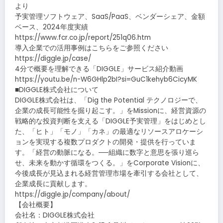
より
予実管理ソフトウェア、SaaS/PaaS、ベンダーシェア、金額
ベース、2024年度実績
https://www.fcr.co.jp/report/251q06.htm
導入企業での活用事例はこちらをご参照ください
https://diggle.jp/case/
4分で概要を理解できる「DIGGLE」サービス紹介動画
https://youtu.be/n-W6GHlp2bI?si=GuC1kehyb6CicyMK
■DIGGLE株式会社について
DIGGLE株式会社は、「Dig the Potential テクノロジーで、
企業の成長可能性を掘り起こす。」をMissionに、経営資源の
戦略的な投資判断を支える「DIGGLE予実管理」をはじめとし
た、「ヒト」「モノ」「カネ」の最適なリソースアロケーシ
ョンを実現する複数プロダクトの開発・提供を行っていま
す。「経営の動脈になる。──組織に数字と意思を張り巡ら
せ、未来を動かす循環をつくる。」をCorporate Visionに、
今後成長が見込まれる経営管理市場を牽引する会社として、
企業成長に貢献します。
https://diggle.jp/company/about/
【会社概要】
会社名：DIGGLE株式会社