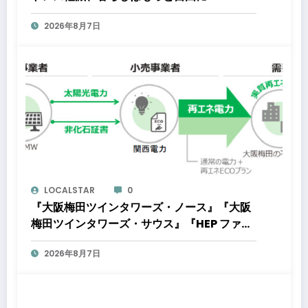
2026年8月7日
LOCALSTAR
0
『大阪梅田ツインタワーズ・ノース』『大阪
梅田ツインタワーズ・サウス』『HEP ファイ
ブ』において8月下旬から「オフサイト型コ
2026年8月7日
ーポレートPPA」による再生可能エネルギー
電力の使用を開始します