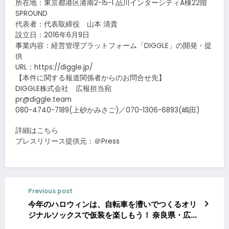
所在地：東京都港区港南2-15-1 品川インターシティA棟22階
SPROUND
代表者：代表取締役 山本 清貴
設立日：2016年6月9日
事業内容：経営管理プラットフォーム「DIGGLE」の開発・提
供
URL：https://diggle.jp/
【本件に関する報道関係者からのお問合せ先】
DIGGLE株式会社 広報担当宛
pr@diggle.team
080-4740-7189(上砂かみさご)／070-1306-6893(嶋田)
詳細はこちら
プレスリリース提供元：＠Press
Previous post
今年のハロウィンは、自転車を漕いでつくるオリ
ジナルソックスで仮装を楽しもう！ 奈良県・広陵
町の「S.Labo」で、ヒラヒラ＆キラキラの限定