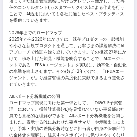
培ってきた経営管理業務におけるナレッジを活かし、また専
任のコンサルタント(カスタマーサクセス)による伴走を行う
ことで、AI活用においても各社に適したベストプラクティス
を提供していきます。
2029年までのロードマップ
2025年から2026年にかけては、既存プロダクトの一部機能
や小さな新規プロダクトを通して、お客さまの課題解決にAI
アプローチで検証を繰り返していきます。その後2027年にか
けて、積み上げた知見・機能を統合することで、AIエージェ
ントである「FP&Aエージェント」を実現し、効率化・自動化
の水準を向上させます。その後は1-2年かけて、「FP&Aエー
ジェント」がより経営管理の高度化に貢献できるよう進化さ
せていきます。
AIレポート分析機能の公開
ロードマップ実現に向けた第一弾として、「DIGGLE予実管
理」において、損益計算書(PL)を見慣れていない事業部の社
員でも直感的な理解ができる、AIレポート分析機能を公開し
ました。表示するPLにあわせた要点サマリーや示唆出しによ
り、予算・実績の差異分析時などに担当者が自身の管掌部門
の全体像を理解し、注意すべきポイントに気づきやすくなり