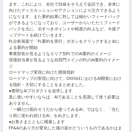
ます。これにより、全社で目線をそろえて会話でき、未来に
向けたディスカッションやアクションにより注力できるよう
になります。また要約結果に対しては細かいフィードバック
ができるようになっており、ユーザーからいただくフィード
バックを元に、示すべきポイントや精度の向上など、今後ア
ップデートを続けていきます。
PL分析画面で「PL要約を実行」ボタンをクリックするとAIに
よる要約が開始
事業部長が見るようなエリア別PLでのAI要約のイメージ
現場担当者が見るような自部門メインのPLのAI要約のイメー
ジ
ロードマップ実現に向けた開発指針
ロードマップの実現に向けて、DIGGLEにおけるAI開発におけ
る指針・大切にすることをまとめました。
●透明なAIプロダクトを追求します
真に使いやすいならば、AIであることを意識して使う必要は
ありません。
「一瞬だけ面白そうだから使ってみるAI」ではなく、「当た
り前に使われ続けるAI」をめざします。
●お客さまとともに模索します
FP&Aのあり方が変化した後の姿がどういうものであるかはま