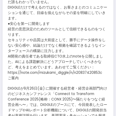
だ誰もわかっていません。
DIGGLEだけで考えるのではなく、お客さまとのコミュニケー
ションを通じて、目線を揃えながらその姿を明確にしていき
ます。
●安心を第一に開発します
経営の意思決定のためのツールとして信頼できるものをつく
ります。
セキュリティや品質は大前提として、勝手にデータ操作をし
ない安心感や、結論だけでなく根拠を確認できるようなイン
ターフェースの構築に注力します。
AI開発の責任者である取締役CTO水上のnoteを公開しまし
た。AIによる課題解決にどうアプローチしていくべきかな
ど、考えをまとめています。あわせてご覧ください：
https://note.com/mizukami_diggle/n/n20837420853c
ご案内
DIGGLEが9月26日(金) に開催する経営者・経営企画部門向け
のビジネスカンファレンス「Connect to Transform
Conference 2025(略称：CONX 2025)〜隔たりをつなぐ経
営企画へ〜」では、DIGGLEのブースにて、今回発表したロー
ドマップやAIレポート分析機能について、DIGGLEの開発担当
者が直接説明を行います。基調講演・各セッションでも報道