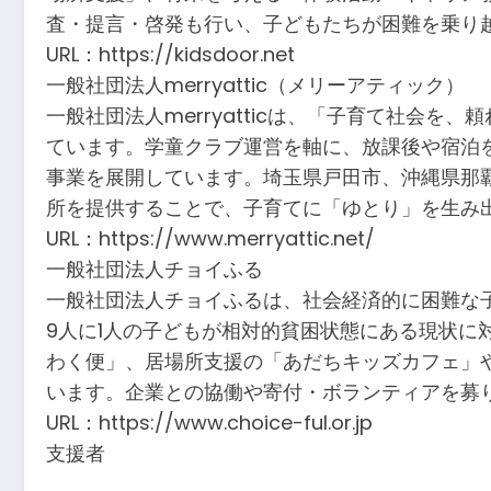
査・提言・啓発も行い、子どもたちが困難を乗り
URL：https://kidsdoor.net
一般社団法人merryattic（メリーアティック）
一般社団法人merryatticは、「子育て社会
ています。学童クラブ運営を軸に、放課後や宿泊
事業を展開しています。埼玉県戸田市、沖縄県那
所を提供することで、子育てに「ゆとり」を生み
URL：https://www.merryattic.net/
一般社団法人チョイふる
一般社団法人チョイふるは、社会経済的に困難な
9人に1人の子どもが相対的貧困状態にある現状
わく便」、居場所支援の「あだちキッズカフェ」
います。企業との協働や寄付・ボランティアを募
URL：https://www.choice-ful.or.jp
支援者