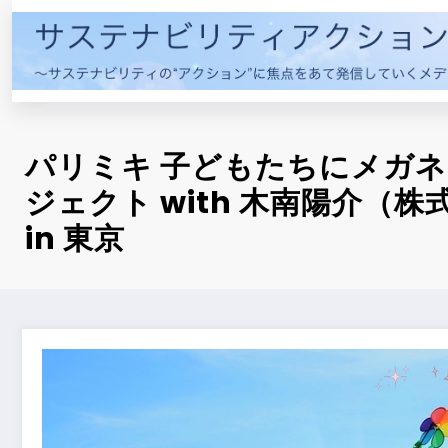
コ
ン
テ
ン
ツ
へ
パリミキ 子どもたちにメガ
ス
キ
ジェクト with 木南陽介（
ッ
in 東京
プ