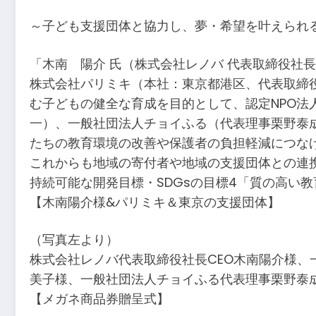
～子ども支援団体と協力し、夢・希望を叶えられ
「木南 陽介 氏（株式会社レノバ 代表取締役社
株式会社パリミキ（本社：東京都港区、代表取締
む子どもの健全な育成を目的として、認定NPO法人
一）、一般社団法人チョイふる（代表理事栗野泰
たちの教育環境の改善や保護者の負担軽減につな
これからも地域の寄付者や地域の支援団体との連
持続可能な開発目標・SDGsの目標4「質の高い
【木南陽介様&パリミキ＆東京の支援団体】
（写真左より）
株式会社レノバ代表取締役社長CEO木南陽介様、一般
美子様、一般社団法人チョイふる代表理事栗野泰
【メガネ商品券贈呈式】