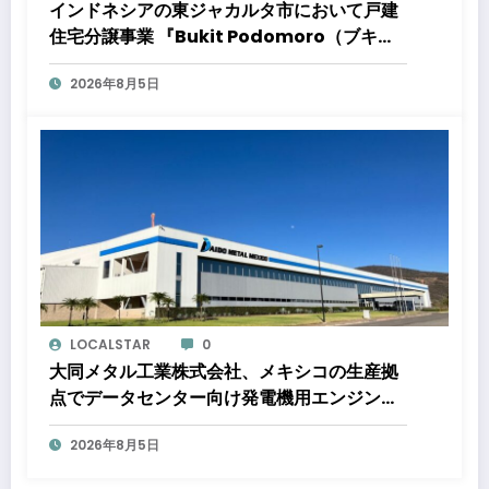
インドネシアの東ジャカルタ市において戸建
住宅分譲事業 『Bukit Podomoro（ブキッ
ト ポドモロ）』に参画しますタウンハウスと
2026年8月5日
ショップハウスを合わせた総戸数432戸のプ
ロジェクト
LOCALSTAR
0
大同メタル工業株式会社、メキシコの生産拠
点でデータセンター向け発電機用エンジン軸
受の生産能力増強投資を決定 ～北米顧客と
2026年8月5日
の生産コミットメント契約締結に基づく40億
円規模の新工場建設～