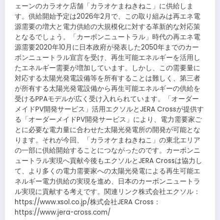
ェーンのカラオケ店舗「カラオケまねきねこ」に供給しま
す。供給開始予定は2026年2月で、この取り組みは再エネ電
源需要の増大と電力供給の大規模化に対する革新的な対応策
となるでしょう。「カーボンニュートラル」時代の再エネ電
源需要2020年10月に日本政府が発表した2050年までのカー
ボンニュートラル宣言を受け、再生可能エネルギーを活用し
たエネルギー需要が増加しています。しかし、この需要量に
対応する太陽光発電設備等を所有することは難しく、第三者
が所有する太陽光発電設備から再生可能エネルギーの供給を
受けるPPAモデルが広く受け入れられています。「オーダー
メイドPV開発サービス」活用エクソルとJERA Crossが提供す
る「オーダーメイドPV開発サービス」により、電力需要家ご
とに必要な電力量に合わせた太陽光発電所の開発が可能とな
ります。それが今回、「カラオケまねきねこ」の東北エリア
の一部に供給開始することにつながったのです。カーボンニ
ュートラル実現へ貢献今後もエクソルとJERA Crossは協力し
て、より多くの電力需要家への太陽光発電による再生可能エ
ネルギー電力供給の実現を進め、日本のカーボンニュートラ
ル実現に貢献する考えです。関連リンク株式会社エクソル：
https://www.xsol.co.jp/株式会社JERA Cross：
https://www.jera-cross.com/