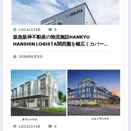
LOCALSTAR
0
阪急阪神不動産の物流施設HANKYU
HANSHIN LOGiSTA関西圏を幅広くカバーで
きる好立地に新たな物流施設が誕生「ロジス
2026年8月5日
タ北伊丹」と「ロジスタ京都伏見」が竣工し
ました
LOCALSTAR
0