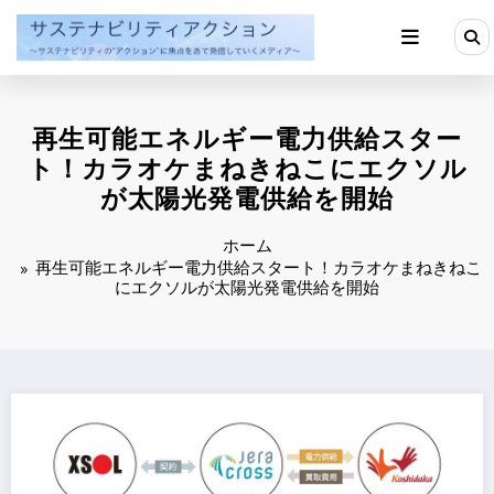
コ
ン
テ
ン
ツ
へ
再生可能エネルギー電力供給スター
ス
キ
ト！カラオケまねきねこにエクソル
ッ
が太陽光発電供給を開始
プ
ホーム
再生可能エネルギー電力供給スタート！カラオケまねきねこ
にエクソルが太陽光発電供給を開始