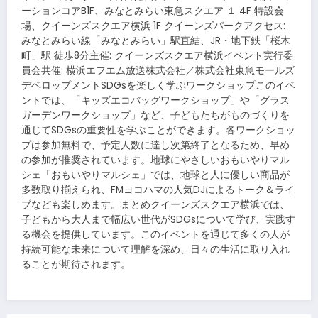
ーションコアB1F、みなとみらい東急スクエア １ 4F 特設会
場、クイーンズスクエア横浜 1F クイーンズパークアクセス:
みなとみらい線「みなとみらい」駅直結、JR・地下鉄「桜木
町」駅 徒歩8分主催: クイーンズスクエア横浜イベント実行委
員会共催: 横浜エフエム放送株式会社／株式会社東急モールズ
デベロップメントSDGsを楽しく学ぶワークショップこのイベ
ントでは、「キッズエコバッグワークショップ」や「グラス
ガーデンワークショップ」など、子どもたちがものづくりを
通じてSDGsの重要性を学ぶことができます。各ワークショッ
プは参加無料で、予定人数に達し次第終了となるため、早め
の参加が推奨されています。地球にやさしいおもいやりマル
シェ「おもいやりマルシェ」では、地球と人に優しい商品が
多数取り揃えられ、FMヨコハマの人気DJによるトーク＆ライ
ブなども楽しめます。まとめクイーンズスクエア横浜では、
子どもから大人まで幅広い世代がSDGsについて学び、実践す
る機会を提供しています。このイベントを通じて多くの人が
持続可能な未来について理解を深め、日々の生活に取り入れ
ることが期待されます。