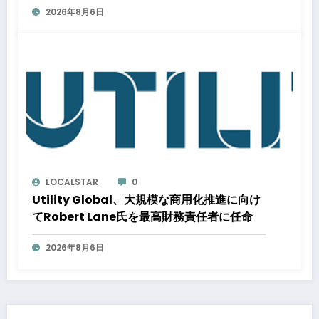
2026年8月6日
応はどう変わるのか？ 法的拘束力をもつ
GX-ETSの実務ポイント解説セミナーのアー
カイブ動画を公開中
LOCALSTAR
0
Utility Global、大規模な商用化推進に向け
てRobert Lane氏を最高財務責任者に任命
2026年8月6日