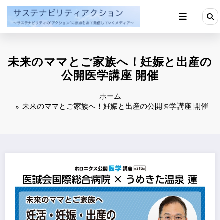
コ
ン
テ
ン
ツ
へ
未来のママとご家族へ！妊娠と出産の
ス
キ
公開医学講座 開催
ッ
プ
ホーム
未来のママとご家族へ！妊娠と出産の公開医学講座 開催