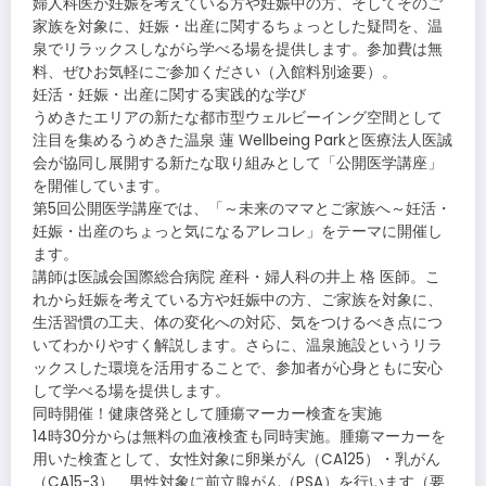
婦人科医が妊娠を考えている方や妊娠中の方、そしてそのご
家族を対象に、妊娠・出産に関するちょっとした疑問を、温
泉でリラックスしながら学べる場を提供します。参加費は無
料、ぜひお気軽にご参加ください（入館料別途要）。
妊活・妊娠・出産に関する実践的な学び
うめきたエリアの新たな都市型ウェルビーイング空間として
注目を集めるうめきた温泉 蓮 Wellbeing Parkと医療法人医誠
会が協同し展開する新たな取り組みとして「公開医学講座」
を開催しています。
第5回公開医学講座では、「～未来のママとご家族へ～妊活・
妊娠・出産のちょっと気になるアレコレ」をテーマに開催し
ます。
講師は医誠会国際総合病院 産科・婦人科の井上 格 医師。こ
れから妊娠を考えている方や妊娠中の方、ご家族を対象に、
生活習慣の工夫、体の変化への対応、気をつけるべき点につ
いてわかりやすく解説します。さらに、温泉施設というリラ
ックスした環境を活用することで、参加者が心身ともに安心
して学べる場を提供します。
同時開催！健康啓発として腫瘍マーカー検査を実施
14時30分からは無料の血液検査も同時実施。腫瘍マーカーを
用いた検査として、女性対象に卵巣がん（CA125）・乳がん
（CA15-3）、男性対象に前立腺がん（PSA）を行います（要