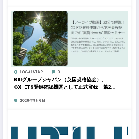
LOCALSTAR
0
BSIグループジャパン（英国規格協会）、
GX-ETS登録確認機関として正式登録 第2
フェーズ開始で制度対応が義務化、企業の対
2026年8月6日
応はどう変わるのか？ 法的拘束力をもつ
GX-ETSの実務ポイント解説セミナーのアー
カイブ動画を公開中