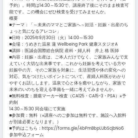
予約）。時間は14:30～15:30で、講座終了後にそのまま検査可
能です。この機会にぜひ検査を受けてみませんか。
概要
■テーマ：「～未来のママとご家族へ～妊活・妊娠・出産のち
ょっと気になるアレコレ」
■日時：2025年9月30日（火）14:00～15:30
■会場：うめきた温泉 蓮 Wellbeing Park 健康スタジオA
■講師：医誠会国際総合病院 産科・婦人科 井上 格 医師
■内容：妊娠・出産は、ご本人だけでなく、ご家族みんなで支
えていく大切な出来事です。これから妊娠を考えている方や
妊娠中の方、そのご家族を対象に、生活習慣や体の変化への
対応、気をつけたいポイントについて、産婦人科医がわかり
やすくお話しします。温泉で心と体を癒やしながら、家族で
未来のいのちを迎える準備を一緒に考えてみませんか。
■無料検査：腫瘍マーカー検査（CA125・CA15-3・PSA）※予
約制
14:30～15:30 同会場にて実施
■参加費：無料（※講座へのご参加は無料です。施設へ入館料
が別途必要となります。）
■予約はこちら：https://forms.gle/4bPmBbpLUbScjbNo6
参加申込フォーム