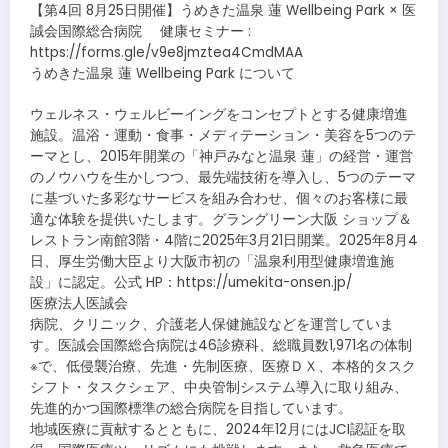
【第4回 8月25日開催】うめきた温泉 蓮 Wellbeing Park × 医
誠会国際総合病院 健康セミナー :
https://forms.gle/v9e8jmztea4CmdMAA
うめきた温泉 蓮 Wellbeing Park について
ウェルネス・ウェルビーイングをコンセプトとする健康増進
施設。温浴・運動・食事・メディテーション・美容を5つのテ
ーマとし、2015年開業の「神戸みなと温泉 蓮」の経営・運営
のノウハウを生かしつつ、最先端技術を導入し、5つのテーマ
に基づいた多彩なサービスを組み合わせ、個々のお客様に最
適な体験を提供いたします。グラングリーン大阪 ショップ＆
レストラン南館3階・4階に2025年3月21日開業。2025年8月4
日、厚生労働大臣より大阪市初の「温泉利用型健康増進施
設」に認定。公式 HP：https://umekita-onsen.jp/
医療法人医誠会
病院、クリニック、介護老人保健施設などを運営していま
す。医誠会国際総合病院は46診療科、総職員数1,971名の体制
※で、低侵襲治療、先進・先制医療、医療ＤＸ、本格的タスク
シフト・タスクシェア、中央管制システム導入に取り組み、
先進的かつ国際標準の総合病院を目指しています。
地域医療に貢献するとともに、2024年12月にはJCI認証を取