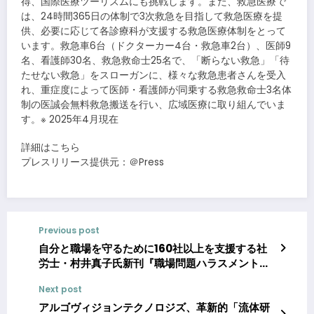
得、国際医療ツーリズムにも挑戦します。また、救急医療で
は、24時間365日の体制で3次救急を目指して救急医療を提
供、必要に応じて各診療科が支援する救急医療体制をとって
います。救急車6台（ドクターカー4台・救急車2台）、医師9
名、看護師30名、救急救命士25名で、「断らない救急」「待
たせない救急」をスローガンに、様々な救急患者さんを受入
れ、重症度によって医師・看護師が同乗する救急救命士3名体
制の医誠会無料救急搬送を行い、広域医療に取り組んでいま
す。※ 2025年4月現在
詳細はこちら
プレスリリース提供元：＠Press
Previous post
自分と職場を守るために160社以上を支援する社
労士・村井真子氏新刊『職場問題ハラスメントの
トリセツ』（アルク）9月22日発売
Next post
アルゴヴィジョンテクノロジズ、革新的「流体研