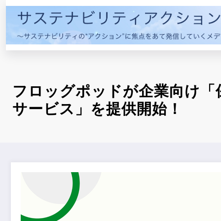
コ
ン
テ
ン
ツ
へ
ス
フロッグポッドが企業向け「
キ
サービス」を提供開始！
ッ
プ