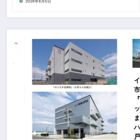
2026年8月5日
インド
市にお
『Buki
ット ポ
ますタ
ハウスを
戸のプ