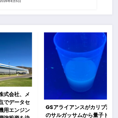
2026年8月5日
社、メ
ータセ
GSアライアンスがカリブ海
ンジン
のサルガッサムから量子ドッ
資を決