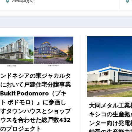
2026年8月5日
ネシアの東ジャカルタ
いて戸建住宅分譲事業
t Podomoro（ブキ
ドモロ）』に参画し
大同メタル工業株式会
ウンハウスとショップ
キシコの生産拠点でデ
合わせた総戸数432
ンター向け発電機用エ
ロジェクト
軸受の生産能力増強投