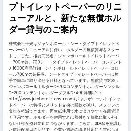
プトイレットペーパーのリニ
ューアルと、新たな無償ホル
ダー貸与のご案内
株式会社十光はジャンボロール・シートタイプトイレットペ
ーパーのリニューアルに伴い、ホルダーの無償貸与をスター
トしました。概要商品名：ジャンボロールトイレットペーパ
ー700m巻J-700シートタイプトイレットペーパーコンテント
J-16000商品詳細：ジャンボロールトイレットペーパーはロ
ール700mの超長巻、シートタイプトイレットペーパーは片
手で簡単に取り出せる仕様となっています。無償貸与対象：
ジャンボロールホルダーD-700コンテントホルダーシングル
D-200コンテントホルダーダブルD-400詳細URL：
http://www.jumboroll-tonya.com/ジャンボロールトイレッ
トペーパーの特徴とメリット交換の回数が減り、スタッフの
負担を軽減できます。再生紙使用で水に溶けやすく在庫管理
も容易です。ホルダーを併用すれば蓋付きで簡単に取り外せ
ない仕様が盗難防止につながります。さらに、SDGsを意識し
た環境配慮型の商品で、企業や施設の環境対応にも貢献しま