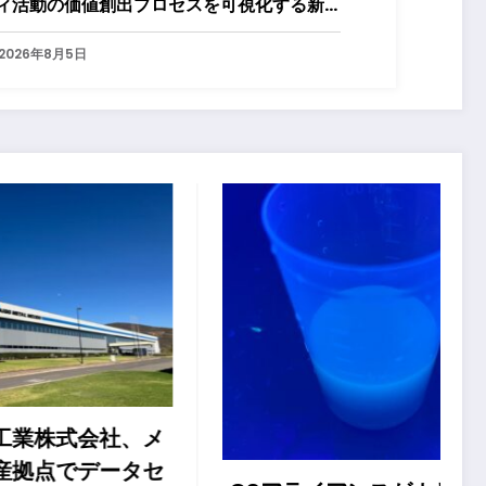
ィ活動の価値創出プロセスを可視化する新
ービスを開始
2026年8月5日
、メ
株式
タセ
域イ