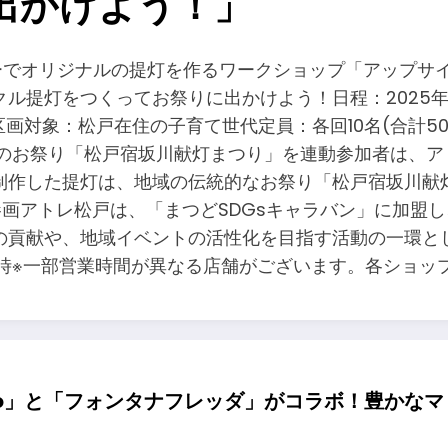
出かけよう！」
ターでオリジナルの提灯を作るワークショップ「アップ
をつくってお祭りに出かけよう！日程：2025年8月9日(土
リオ区画対象：松戸在住の子育て世代定員：各回10名(合計5
域のお祭り「松戸宿坂川献灯まつり」を連動参加者は、
制作した提灯は、地域の伝統的なお祭り「松戸宿坂川献
参画アトレ松戸は、「まつどSDGsキャラバン」に加盟
の貢献や、地域イベントの活性化を目指す活動の一環と
～21時※一部営業時間が異なる店舗がございます。各ショ
acao」と「フォンタナフレッダ」がコラボ！豊か