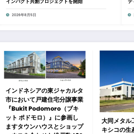
インパクト共創プロジェクトを開始
テ
サ
2026年8月5日
アの東ジャカルタ
戸建住宅分譲事業
odomoro（ブキ
モロ）』に参画し
大同メタル工業株式会社
ハウスとショップ
キシコの生産拠点でデー