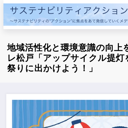
コ
ン
テ
ン
ツ
へ
地域活性化と環境意識の向上
ス
キ
レ松戸「アップサイクル提灯
ッ
祭りに出かけよう！」
プ