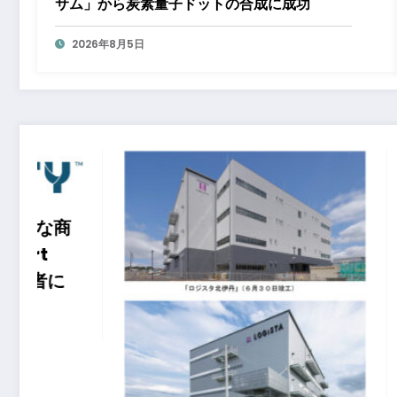
サム」から炭素量子ドットの合成に成功
2026年8月5日
インドネシ
市において
『Bukit P
ット ポド
ますタウン