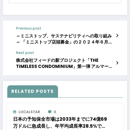
Previous post
～ミニストップ、サステナビリティへの取り組み
～ 「ミニストップ店頭募金」の２０２４年６月～
８月※、店頭受付金額（７，０１０，８２３円）
Next post
のご報告
株式会社フィードの新プロジェクト「THE
TIMELESS CONDOMINIUM」第一弾 アルマーニ
／ カーザと共同創造。「The Silence –
Furnished by ARMANI / CASA」を発表！
RELATED POSTS
LOCALSTAR
0
日本の予知保全市場は2033年までに74億69
万ドルに急成長し、年平均成長率28.5%で成