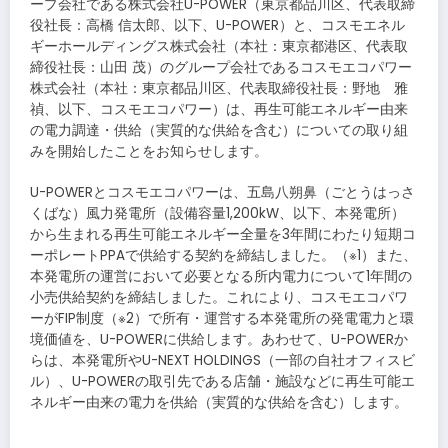
ープ会社である株式会社U-POWER（東京都品川区、代表取締
役社長：高橋 信太郎、以下、U-POWER）と、コスモエネル
ギーホールディングス株式会社（本社：東京都港区、代表取
締役社長：山田 茂）のグループ会社であるコスモエコパワー
株式会社（本社：東京都品川区、代表取締役社長：野地 雅
禎、以下、コスモエコパワー）は、再生可能エネルギー由来
の電力調達・供給（実質的な供給を含む）についての取り組
みを開始したことをお知らせします。
U-POWERとコスモエコパワーは、五島八朔鼻（ごとうはっさ
くばな）風力発電所（設備容量1,200kW、以下、本発電所）
から生まれる再生可能エネルギー全量を3年間にわたり短期コ
ーポレートPPAで供給する契約を締結しました。（※1）また、
本発電所の運営において必要となる所内電力について1年間の
小売供給契約を締結しました。これにより、コスモエコパワ
ーがFIP制度（※2）で所有・運営する本発電所の発電電力と環
境価値を、U-POWERに供給します。あわせて、U-POWERか
らは、本発電所やU-NEXT HOLDINGS（一部の自社オフィスビ
ル）、U-POWERの取引先である店舗・施設などに再生可能エ
ネルギー由来の電力を供給（実質的な供給を含む）します。