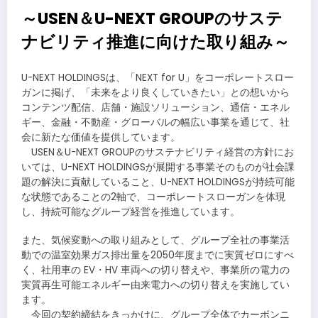
～USEN＆U-NEXT GROUPのサステ
ナビリティ推進に向けた取り組み～
U-NEXT HOLDINGSは、「NEXT for U」をコーポレートスロー
ガンに掲げ、「未来をより良くしていきたい」との想いから
コンテンツ配信、店舗・施設ソリューション、通信・エネル
ギー、金融・不動産・グローバルの幅広い事業を通じて、社
会に新たな価値を提供しています。
USEN＆U-NEXT GROUPのサステナビリティ経営の方針にお
いては、U-NEXT HOLDINGSが展開する事業そのものが社会課
題の解決に貢献していること、U-NEXT HOLDINGSが持続可能
な状態であることの2軸で、コーポレートスローガンを体現
し、持続可能なグループ経営を推進しています。
また、気候変動への取り組みとして、グループ全社の事業活
動での温室効果ガス排出量を2050年度までに実質ゼロにすべ
く、社用車の EV・HV 車両への切り替えや、事業所の電力の
実質再生可能エネルギー由来電力への切り替えを実施してい
ます。
今回の契約締結をきっかけに、グループ全体でカーボンニ