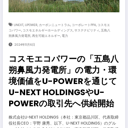
,
,
,
,
UNEXT
UPOWER
カーボンニュートラル
コーポレートPPA
コスモエ
,
,
,
コパワー
コスモエネルギーホールディングス
サステナビリティ
五島八
,
,
朔鼻風力発電所
再生可能エネルギー
電力
2024年11月6日
コスモエコパワーの「五島八
朔鼻風力発電所」の電力・環
境価値をU-POWERを通じて
U-NEXT HOLDINGSやU-
POWERの取引先へ供給開始
株式会社U-NEXT HOLDINGS（本社：東京都品川区、代表取締
役社長CEO：宇野 康秀、以下、U-NEXT HOLDINGS）のグル