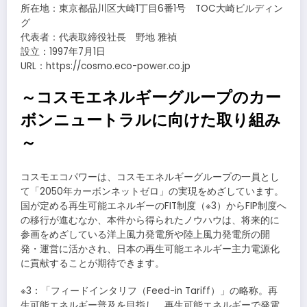
所在地：東京都品川区大崎1丁目6番1号 TOC大崎ビルディン
グ
代表者：代表取締役社長 野地 雅禎
設立：1997年7月1日
URL：https://cosmo.eco-power.co.jp
～コスモエネルギーグループのカー
ボンニュートラルに向けた取り組み
～
コスモエコパワーは、コスモエネルギーグループの一員とし
て「2050年カーボンネットゼロ」の実現をめざしています。
国が定める再生可能エネルギーのFIT制度（※3）からFIP制度へ
の移行が進むなか、本件から得られたノウハウは、将来的に
参画をめざしている洋上風力発電所や陸上風力発電所の開
発・運営に活かされ、日本の再生可能エネルギー主力電源化
に貢献することが期待できます。
※3：「フィードインタリフ（Feed-in Tariff）」の略称。再
生可能エネルギー普及を目指し、再生可能エネルギーで発電