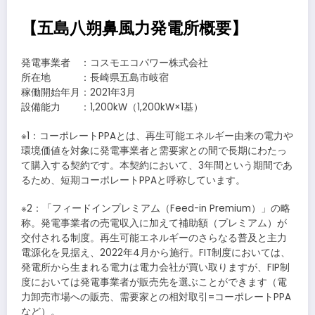
【五島八朔鼻風力発電所概要】
発電事業者 ：コスモエコパワー株式会社
所在地 ：長崎県五島市岐宿
稼働開始年月：2021年3月
設備能力 ：1,200kW（1,200kW×1基）
※1：コーポレートPPAとは、再生可能エネルギー由来の電力や
環境価値を対象に発電事業者と需要家との間で長期にわたっ
て購入する契約です。本契約において、3年間という期間であ
るため、短期コーポレートPPAと呼称しています。
※2：「フィードインプレミアム（Feed-in Premium）」の略
称。発電事業者の売電収入に加えて補助額（プレミアム）が
交付される制度。再生可能エネルギーのさらなる普及と主力
電源化を見据え、2022年4月から施行。FIT制度においては、
発電所から生まれる電力は電力会社が買い取りますが、FIP制
度においては発電事業者が販売先を選ぶことができます（電
力卸売市場への販売、需要家との相対取引=コーポレートPPA
など）。